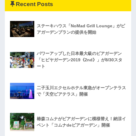
Recent Posts
ステーキハウス「NoMad Grill Lounge」がビ
アガーデンプランの提供を開始
パワーアップした日本最大級のビアガーデン
「ヒビヤガーデン2019《2nd》」が8/30スタ
ート
二子玉川エクセルホテル東急がオープンテラス
で「天空ビアテラス」開催
椿森コムナがビアガーデンに模様替え！納涼イ
ベント「コムナdeビアガーデン」開催