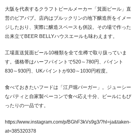
大阪を代表するクラフトビールメーカー「箕面ビール」直
営のビアパブ。店内はブルックリンの地下醸造所をイメー
ジしたおり、実際に醸造スペースも併設。その場で作った
出来立てBEER BELLYハウスエールも味わえます。
工場直送箕面ビール10種類を全て生樽で取り扱っていま
す。価格帯はハーフパイントで520～780円、パイント
830～930円、UKパイントが930～1030円程度。
食べておきたいフードは「江戸堀バーガー」。ジューシー
なパティと自家製ベーコンで食べ応え十分、ビールにもぴ
ったりの一品です。
https://www.instagram.com/p/BGhF3kVs9g3/?hl=ja&taken-
at=385320378