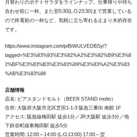
月替わりのポテトサラダをラインナップ。仕事帰りや待ち
合わせ前に一杯、また翌0:30(L.O.23:30)まで営業している
ので終電前の一杯など、気軽に立ち寄れる止まり木的存在
です。
https://www.instagram.com/p/BiWULVEDBSy/?
tagged=%E3%83%93%E3%82%A2%E3%82%B9%E3%8
2%BF%E3%83%B3%E3%83%89%E3%83%A2%E3%83
%AB%E3%83%88
店舗情報
店名: ビアスタンドモルト（BEER STAND molto）
住所: 大阪府大阪市北区芝田1-1-3 阪急三番街 南館 1F
アクセス: 阪急線梅田駅 徒歩1分／JR大阪駅 徒歩3分／地
下鉄谷町線東梅田駅 徒歩5分
営業時間: 12:00～14:00 (L.O.13:00) 17:00～翌