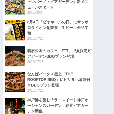
ャンパーノ・ビアガーデン」新メニ
ューがスタート
2026/08/04
8月4日「ビヤホールの日」にサッポ
ロライオン創業祭 生ビール全品半
額
2026/07/28
明石公園のカフェ「TTT」で夏限定ビ
アガーデンBBQプラン登場
2026/07/28
なんばパークス屋上「THE
ROOFTOP BBQ」にピザ食べ放題付
きBBQプラン登場
2026/07/23
神戸港を望む「ラ・スイート神戸オ
ーシャンズガーデン」絶景ビアガー
デン開催