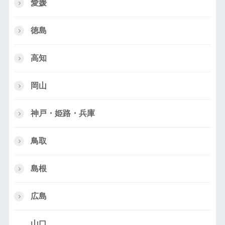
愛媛
徳島
高知
岡山
神戸・姫路・兵庫
鳥取
島根
広島
山口