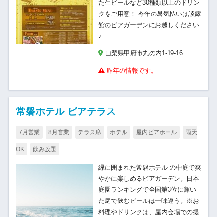
た生ビールなど30種類以上のドリン
クをご用意！ 今年の暑気払いは談露
館のビアガーデンにお越しください
♪
山梨県甲府市丸の内1-19-16
昨年の情報です。
常磐ホテル ビアテラス
7月営業
8月営業
テラス席
ホテル
屋内ビアホール
雨天
OK
飲み放題
緑に囲まれた常磐ホテル の中庭で爽
やかに楽しめるビアガーデン。日本
庭園ランキングで全国第3位に輝い
た庭で飲むビールは一味違う。※お
料理やドリンクは、屋内会場での提