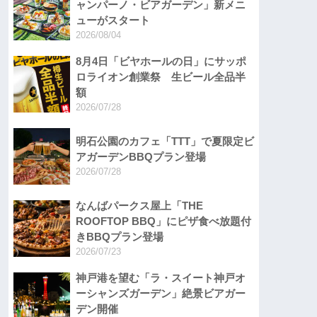
ャンパーノ・ビアガーデン」新メニ
ューがスタート
2026/08/04
8月4日「ビヤホールの日」にサッポ
ロライオン創業祭 生ビール全品半
額
2026/07/28
明石公園のカフェ「TTT」で夏限定ビ
アガーデンBBQプラン登場
2026/07/28
なんばパークス屋上「THE
ROOFTOP BBQ」にピザ食べ放題付
きBBQプラン登場
2026/07/23
神戸港を望む「ラ・スイート神戸オ
ーシャンズガーデン」絶景ビアガー
デン開催