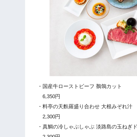
・国産牛ローストビーフ 鶺鴒カット
6,350円
・料亭の天麩羅盛り合わせ 大根みぞれ汁
2,300円
・真鯛の冷しゃぶしゃぶ 淡路島の玉ねぎ
2,300円