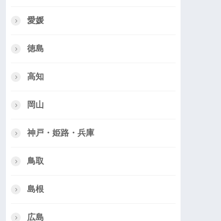
愛媛
徳島
高知
岡山
神戸・姫路・兵庫
鳥取
島根
広島