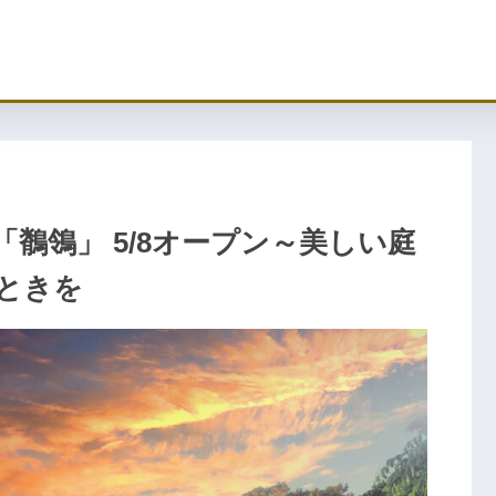
鶺鴒」 5/8オープン～美しい庭
ときを