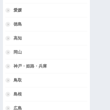
愛媛
徳島
高知
岡山
神戸・姫路・兵庫
鳥取
島根
広島