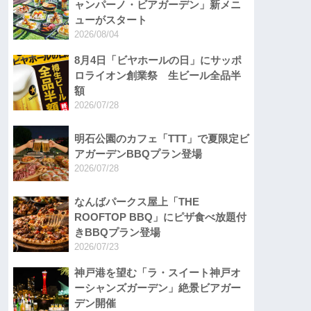
ャンパーノ・ビアガーデン」新メニ
ューがスタート
2026/08/04
8月4日「ビヤホールの日」にサッポ
ロライオン創業祭 生ビール全品半
額
2026/07/28
明石公園のカフェ「TTT」で夏限定ビ
アガーデンBBQプラン登場
2026/07/28
なんばパークス屋上「THE
ROOFTOP BBQ」にピザ食べ放題付
きBBQプラン登場
2026/07/23
神戸港を望む「ラ・スイート神戸オ
ーシャンズガーデン」絶景ビアガー
デン開催