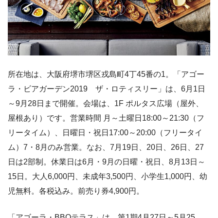
所在地は、大阪府堺市堺区戎島町4丁45番の1。「アゴー
ラ・ビアガーデン2019 ザ・ロティスリー」は、6月1日
～9月28日まで開催。会場は、1F ポルタス広場（屋外、
屋根あり）です。営業時間 月～土曜日18:00～21:30（フ
リータイム）、日曜日・祝日17:00～20:00（フリータイ
ム）7・8月のみ営業。なお、7月19日、20日、26日、27
日は2部制。休業日は6月・9月の日曜・祝日、8月13日～
15日。大人6,000円、未成年3,500円、小学生1,000円、幼
児無料。各税込み。前売り券4,900円。
「アゴーラ・BBQテラス」は、第1期4月27日～5月25