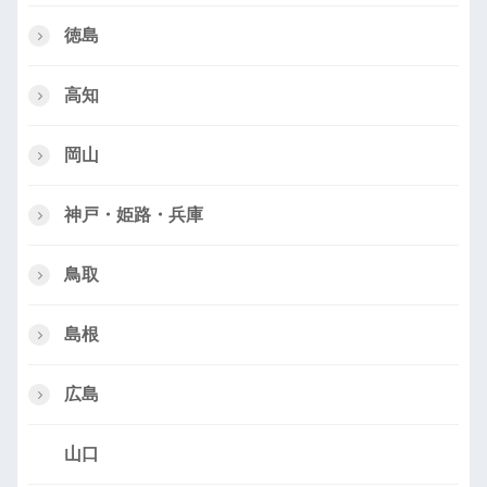
徳島
高知
岡山
神戸・姫路・兵庫
鳥取
島根
広島
山口