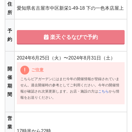
住
愛知県名古屋市中区新栄1-49-18 下の一色本店屋上
所
予
楽天ぐるなびで予約
約
2024年6月25日（火）〜2024年8月31日（土）
開
ご注意
催
こちらビアガーデンにはまだ今年の開催情報が登録されていま
せん。過去開催時の参考としてご利用ください。今年の開催情
期
報が確認され次第更新します。お店・施設の方は
こちら
から情
間
報をお送りください。
営
業
17時半から22時