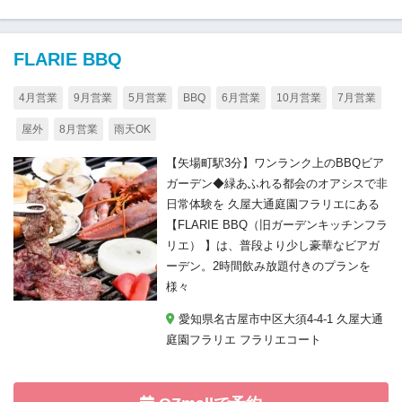
FLARIE BBQ
4月営業
9月営業
5月営業
BBQ
6月営業
10月営業
7月営業
屋外
8月営業
雨天OK
【矢場町駅3分】ワンランク上のBBQビア
ガーデン◆緑あふれる都会のオアシスで非
日常体験を 久屋大通庭園フラリエにある
【FLARIE BBQ（旧ガーデンキッチンフラ
リエ） 】は、普段より少し豪華なビアガ
ーデン。2時間飲み放題付きのプランを
様々
愛知県名古屋市中区大須4-4-1 久屋大通
庭園フラリエ フラリエコート