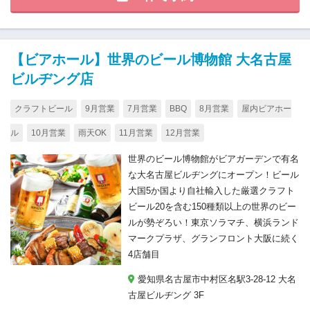
【ビアホール】世界のビール博物館 大名古屋
ビルヂング店
クラフトビール
9月営業
7月営業
BBQ
8月営業
屋内ビアホー
ル
10月営業
雨天OK
11月営業
12月営業
世界のビール博物館がビアガーデンで有名
な大名古屋ビルヂングにオープン！ビール
大国5か国より自社輸入した厳選クラフト
ビール20を含む150種類以上の世界のビー
ルが勢ぞろい！東京ソラマチ、横浜ランド
マークプラザ、グランフロント大阪に続く
4店舗目
愛知県名古屋市中村区名駅3-28-12 大名
古屋ビルヂング 3F