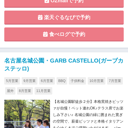
OZmallで予約
楽天ぐるなびで予約
食べログで予約
名古屋名城公園・GARB CASTELLO(ガーブカ
ステッロ)
5月営業
9月営業
6月営業
BBQ
子供料金
10月営業
7月営業
屋外
8月営業
11月営業
【名城公園駅徒歩２分】本格窯焼きピッツ
ァが自慢！ペット連れOK♪テラス席でお楽
しみ下さい♪ 名城公園の緑に囲まれた寛ぎ
の空間で、薪釜ピッツァと本格イタリアン
を心ゆくまでご堪能いただけます。 パー