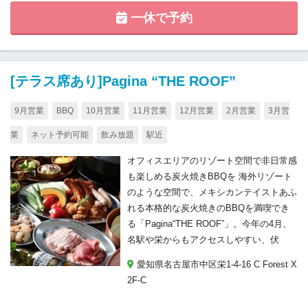
一休で予約
[テラス席あり]Pagina “THE ROOF”
9月営業
BBQ
10月営業
11月営業
12月営業
2月営業
3月営
業
ネット予約可能
飲み放題
駅近
オフィスエリアのリゾート空間で非日常感
も楽しめる炭火焼きBBQを 海外リゾート
のような空間で、メキシカンテイストあふ
れる本格的な炭火焼きのBBQを満喫でき
る「Pagina“THE ROOF”」。今年の4月、
名駅や栄からもアクセスしやすい、伏
愛知県名古屋市中区栄1-4-16 C Forest X
2F-C