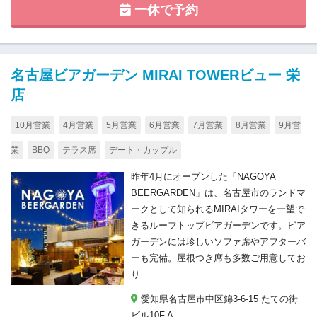
一休で予約
名古屋ビアガーデン MIRAI TOWERビュー 栄
店
10月営業
4月営業
5月営業
6月営業
7月営業
8月営業
9月営
業
BBQ
テラス席
デート・カップル
昨年4月にオープンした「NAGOYA
BEERGARDEN」は、名古屋市のランドマ
ークとして知られるMIRAIタワーを一望で
きるルーフトップビアガーデンです。ビア
ガーデンには珍しいソファ席やアフターバ
ーも完備。屋根つき席も多数ご用意してお
り
愛知県名古屋市中区錦3‐6‐15 たての街
ビル10F A