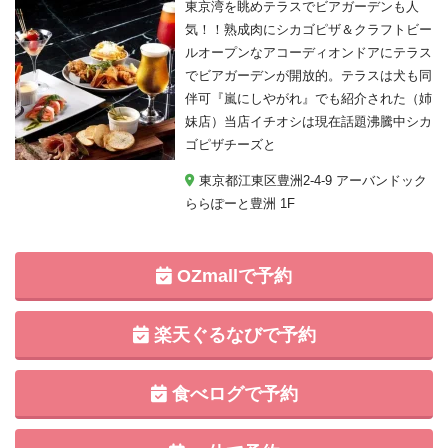
東京湾を眺めテラスでビアガーデンも人
気！！熟成肉にシカゴピザ＆クラフトビー
ルオープンなアコーディオンドアにテラス
でビアガーデンが開放的。テラスは犬も同
伴可『嵐にしやがれ』でも紹介された（姉
妹店）当店イチオシは現在話題沸騰中シカ
ゴピザチーズと
東京都江東区豊洲2-4-9 アーバンドック
ららぽーと豊洲 1F
OZmallで予約
楽天ぐるなびで予約
食べログで予約