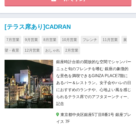
[テラス席あり]CADRAN
7月営業
9月営業
8月営業
10月営業
フレンチ
11月営業
展
望・夜景
12月営業
おしゃれ
2月営業
銀座時計台前の開放的な空間でシャンパー
ニュと旬のフレンチを嗜む 銀座の象徴的
な景色を満喫できるGINZA PLACE7階に
あるバー＆レストラン。女子会やハレの日
におすすめのランチや、心地よい風を感じ
られるテラス席でのアフタヌーンティー、
記念
東京都中央区銀座5丁目8番1号 銀座プレ
イス 7F