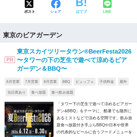
ポスト
シェア
はてブ
LINE
東京のビアガーデン
東京スカイツリータウン®BeerFesta2026
〜タワーの下の芝生で遊べて涼めるビア
PR
ガーデン＆BBQ〜
6月営業
7月営業
8月営業
BBQ
ビュッフェ
子供料金
屋外
当日席あり
食べ放題
食べ飲み放題
「タワー下の芝生で遊べて涼めるビアガー
デン&BBQ」をテーマに、酷暑でも随所に
あるミストなどで涼める空間です。飲み放
題食べ放題付き手ぶらBBQや日本や世界
の代表的なビールに合うフードメニューを