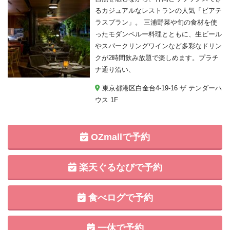
るカジュアルなレストランの人気「ビアテ
ラスプラン」。 三浦野菜や旬の食材を使
ったモダンペルー料理とともに、生ビール
やスパークリングワインなど多彩なドリン
クが2時間飲み放題で楽しめます。プラチ
ナ通り沿い、
東京都港区白金台4-19-16 ザ テンダーハ
ウス 1F
OZmallで予約
楽天ぐるなびで予約
食べログで予約
一休で予約