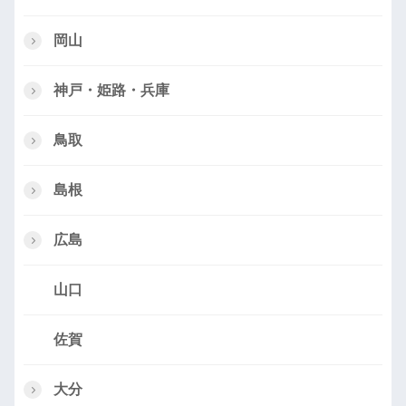
岡山
神戸・姫路・兵庫
鳥取
島根
広島
山口
佐賀
大分