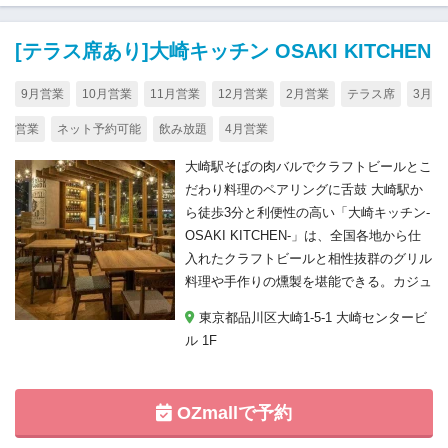
[テラス席あり]大崎キッチン OSAKI KITCHEN
9月営業
10月営業
11月営業
12月営業
2月営業
テラス席
3月
営業
ネット予約可能
飲み放題
4月営業
大崎駅そばの肉バルでクラフトビールとこ
だわり料理のペアリングに舌鼓 大崎駅か
ら徒歩3分と利便性の高い「大崎キッチン‐
OSAKI KITCHEN‐」は、全国各地から仕
入れたクラフトビールと相性抜群のグリル
料理や手作りの燻製を堪能できる。カジュ
東京都品川区大崎1-5-1 大崎センタービ
ル 1F
OZmallで予約