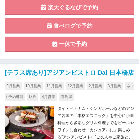
楽天ぐるなびで予約
食べログで予約
一休で予約
[テラス席あり]アジアンビストロ Dai 日本橋店
9月営業
10月営業
11月営業
12月営業
2月営業
3月営業
ネッ
ト予約可能
駅近
4月営業
高島屋
タイ・ベトナム・シンガポールなどのアジ
ア各国の「本格エスニック」を中心に小皿
料理から多彩なグリル料理までをビールや
ワインに合わせ「カジュアルに」楽しめ
る“アジアンビストロ”ご友人やご家族と、