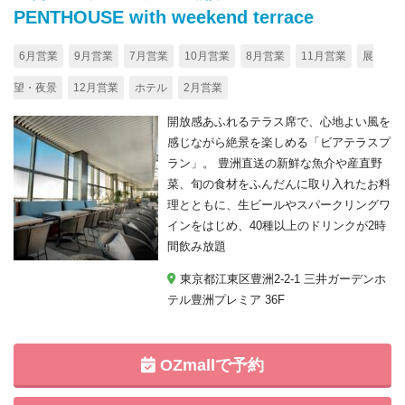
PENTHOUSE with weekend terrace
6月営業
9月営業
7月営業
10月営業
8月営業
11月営業
展
望・夜景
12月営業
ホテル
2月営業
開放感あふれるテラス席で、心地よい風を
感じながら絶景を楽しめる「ビアテラスプ
ラン」。 豊洲直送の新鮮な魚介や産直野
菜、旬の食材をふんだんに取り入れたお料
理とともに、生ビールやスパークリングワ
インをはじめ、40種以上のドリンクが2時
間飲み放題
東京都江東区豊洲2-2-1 三井ガーデンホ
テル豊洲プレミア 36F
OZmallで予約