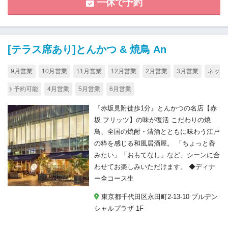
一休で予約
[テラス席あり]とんかつ & 焼鳥 An
9月営業
10月営業
11月営業
12月営業
2月営業
3月営業
ネッ
ト予約可能
4月営業
5月営業
6月営業
『赤坂見附徒歩1分』とんかつの名店【赤
坂 フリッツ】の味が復活 こだわりの焼
鳥、全国の焼酎・清酒とともに味わう江戸
の粋を感じる和風居酒屋。 「ちょっと呑
みたい」「おもてなし」など、シーンに合
わせてお楽しみいただけます。 ◆ディナ
ー全コース生
東京都千代田区永田町2-13-10 プルデン
シャルプラザ 1F