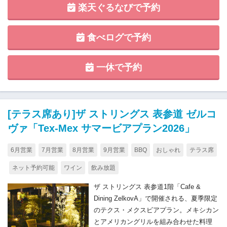
楽天ぐるなびで予約
食べログで予約
一休で予約
[テラス席あり]ザ ストリングス 表参道 ゼルコ
ヴァ「Tex-Mex サマービアプラン2026」
6月営業
7月営業
8月営業
9月営業
BBQ
おしゃれ
テラス席
ネット予約可能
ワイン
飲み放題
ザ ストリングス 表参道1階「Cafe &
Dining ZelkovA」で開催される、夏季限定
のテクス・メクスビアプラン。メキシカン
とアメリカングリルを組み合わせた料理