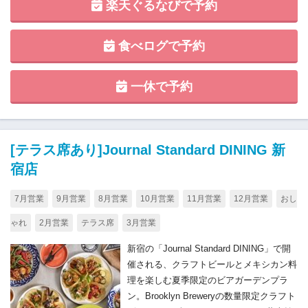
楽天ぐるなびで予約
食べログで予約
一休で予約
[テラス席あり]Journal Standard DINING 新
宿店
7月営業
9月営業
8月営業
10月営業
11月営業
12月営業
おし
ゃれ
2月営業
テラス席
3月営業
新宿の「Journal Standard DINING」で開
催される、クラフトビールとメキシカン料
理を楽しむ夏季限定のビアガーデンプラ
ン。Brooklyn Breweryの数量限定クラフト