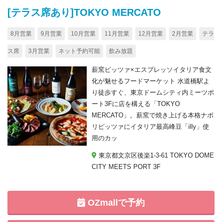
[テラス席あり]TOKYO MERCATO
8月営業
9月営業
10月営業
11月営業
12月営業
2月営業
テラ
ス席
3月営業
ネット予約可能
飲み放題
薪窯ピッツァ×エスプレッソイタリア食文
化が魅せるフードマーケット 水道橋駅よ
り徒歩すぐ、東京ドームシティ内ミーツポ
ート3Fに店を構える「TOKYO
MERCATO」。薪窯で焼き上げる本格ナポ
リピッツァにイタリア最高峰豆「illy」使
用のカッ
東京都文京区後楽1-3-61 TOKYO DOME
CITY MEETS PORT 3F
OZmallで予約