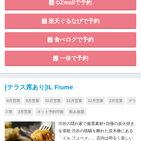
OZmallで予約
楽天ぐるなびで予約
食べログで予約
一休で予約
[テラス席あり]IL Fiume
8月営業
9月営業
10月営業
11月営業
12月営業
2月営業
テラ
ス席
3月営業
ネット予約可能
飲み放題
渋谷の隠れ家で厳選素材×自慢の炭火焼き
を堪能 渋谷の喧騒を離れた並木橋にある
「イル フューメ」。店内は明るく楽しい