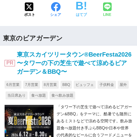
ポスト
シェア
はてブ
LINE
東京のビアガーデン
東京スカイツリータウン®BeerFesta2026
〜タワーの下の芝生で遊べて涼めるビア
PR
ガーデン＆BBQ〜
6月営業
7月営業
8月営業
BBQ
ビュッフェ
子供料金
屋外
当日席あり
食べ放題
食べ飲み放題
「タワー下の芝生で遊べて涼めるビアガー
デン&BBQ」をテーマに、酷暑でも随所に
あるミストなどで涼める空間です。飲み放
題食べ放題付き手ぶらBBQや日本や世界
の代表的なビールに合うフードメニューを