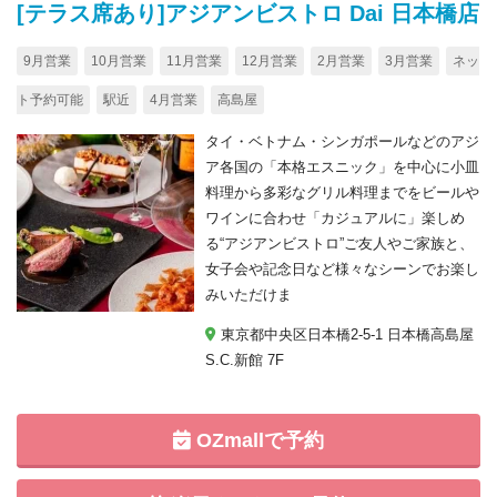
[テラス席あり]アジアンビストロ Dai 日本橋店
9月営業
10月営業
11月営業
12月営業
2月営業
3月営業
ネッ
ト予約可能
駅近
4月営業
高島屋
タイ・ベトナム・シンガポールなどのアジ
ア各国の「本格エスニック」を中心に小皿
料理から多彩なグリル料理までをビールや
ワインに合わせ「カジュアルに」楽しめ
る“アジアンビストロ”ご友人やご家族と、
女子会や記念日など様々なシーンでお楽し
みいただけま
東京都中央区日本橋2-5-1 日本橋高島屋
S.C.新館 7F
OZmallで予約