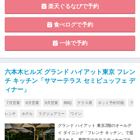
楽天ぐるなびで予約
食べログで予約
一休で予約
六本木ヒルズ グランド ハイアット東京 フレン
チ キッチン「サマーテラス セミビュッフェ デ
ィナー」
7月営業
8月営業
9月営業
BBQ
テラス席
ネット予約可能
フ
レンチ
ホテル
ラグジュアリー
ワイン
グランド ハイアット 東京2階のオールデ
イ ダイニング「フレンチ キッチン」で提
供される、夏限定のテラスディナープラ