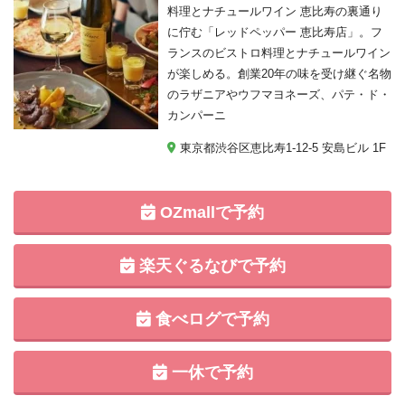
料理とナチュールワイン 恵比寿の裏通り
に佇む「レッドペッパー 恵比寿店」。フ
ランスのビストロ料理とナチュールワイン
が楽しめる。創業20年の味を受け継ぐ名物
のラザニアやウフマヨネーズ、パテ・ド・
カンパーニ
東京都渋谷区恵比寿1-12-5 安島ビル 1F
OZmallで予約
楽天ぐるなびで予約
食べログで予約
一休で予約