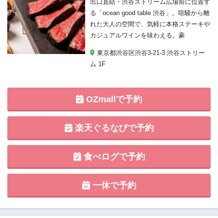
出口直結・渋谷ストリーム広場前に位置す
る「ocean good table 渋谷」。喧騒から離
れた大人の空間で、気軽に本格ステーキや
カジュアルワインを味わえる。豪
東京都渋谷区渋谷3-21-3 渋谷ストリー
ム 1F
OZmallで予約
楽天ぐるなびで予約
食べログで予約
一休で予約