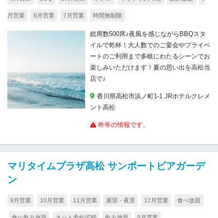
月営業
6月営業
7月営業
時間無制限
総席数500席♪夜風を感じながらBBQスタ
イルで乾杯！大人数でのご宴会やプライベ
ートのご利用まで多岐にわたるシーンでお
楽しみいただけます！夏の思い出を高松当
店で♪
香川県高松市浜ノ町1-1 JRホテルクレメ
ント高松
昨年の情報です。
マリタイムプラザ高松 サンポートビアガーデ
ン
9月営業
10月営業
11月営業
展望・夜景
12月営業
食べ放題
食べ飲み放題
ネット予約可能
飲み放題
5月営業