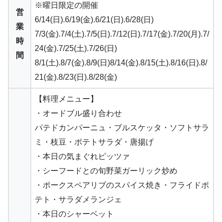
※曜日限定の開催
営
6/14(日).6/19(金).6/21(日).6/28(日)
業
7/3(金).7/4(土).7/5(日).7/12(日).7/17(金).7/20(月).7/
時
24(金).7/25(土).7/26(日)
間
8/1(土).8/7(金).8/9(日)8/14(金).8/15(土).8/16(日).8/
21(金).8/23(日).8/28(金)
【料理メニュー】
・オードブル盛り合わせ
パテドカンパーニュ・ブルスケッタ・ソフトサラ
ミ・枝豆・ポテトサラダ・唐揚げ
・本日の気まぐれピッツァ
・シーフードとの旬野菜ガーリック炒め
・ポークスペアリブのスパイス焼き・フライドポ
テト・サラダメランジェ
・本日のシャーベット