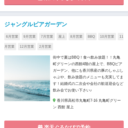
ジャングルビアガーデン
6月営業
9月営業
7月営業
屋上
8月営業
BBQ
10月営業
11
月営業
12月営業
2月営業
街中で夏はBBQ！食べ飲み放題！！丸亀
町グリーンの西館4階の屋上で、BBQビア
ガーデン、他にも香川県産の豚のしゃぶし
ゃぶや、飲み放題のメニューも充実してま
す！結婚式の二次会や会社の歓送迎会など
飲み会でお使い下さい♪
香川県高松市丸亀町7-16 丸亀町グリー
ン 西館 屋上
楽天ぐるなびで予約