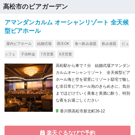
高松市のビアガーデン
アマンダンカルム オーシャンリゾート 全天候
型ビアホール
屋内ビアホール
結婚式場
雨天OK
食べ飲み放題
飲み放題
ビュ
ッフェ
子供料金
7月営業
8月営業
高松駅から車で７分 結婚式場アマンダン
カルムオーシャンリゾート 全天候型ビア
ホール海と空を背景にリゾート邸宅で愉し
む非日常ビアホール泡のきらめきに、気分
までほどけていく美食と美酒に酔う、特別
な夜をお過ごしください
香川県高松市新北町26-12
楽天ぐるなびで予約