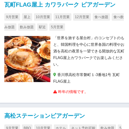
瓦町FLAG屋上 カワラパーク ビアガーデン
9月営業
屋上
10月営業
11月営業
12月営業
食べ放題
食べ飲
み放題
飲み放題
駅近
5月営業
「世界を旅する屋台村」のコンセプトのも
と、韓国料理を中心に世界各国の料理やお
酒を高松の夜景を一望できる開放的な瓦町
FLAG屋上カワラパークでお楽しみくださ
い。
香川県高松市常磐町１-3番地1号 瓦町
FLAG屋上
昨年の情報です。
高松ステーションビアガーデン
9月営業
BBQ
10月営業
ホテル
ネット予約可能
飲み放題
5