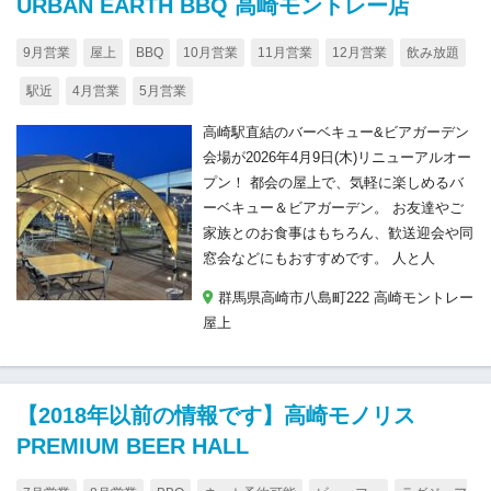
URBAN EARTH BBQ 高崎モントレー店
9月営業
屋上
BBQ
10月営業
11月営業
12月営業
飲み放題
駅近
4月営業
5月営業
高崎駅直結のバーベキュー&ビアガーデン
会場が2026年4月9日(木)リニューアルオー
プン！ 都会の屋上で、気軽に楽しめるバ
ーベキュー＆ビアガーデン。 お友達やご
家族とのお食事はもちろん、歓送迎会や同
窓会などにもおすすめです。 人と人
群馬県高崎市八島町222 高崎モントレー
屋上
【2018年以前の情報です】高崎モノリス
PREMIUM BEER HALL