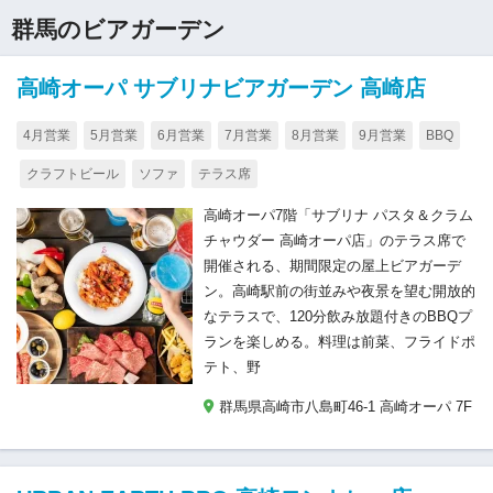
群馬のビアガーデン
高崎オーパ サブリナビアガーデン 高崎店
4月営業
5月営業
6月営業
7月営業
8月営業
9月営業
BBQ
クラフトビール
ソファ
テラス席
高崎オーパ7階「サブリナ パスタ＆クラム
チャウダー 高崎オーパ店」のテラス席で
開催される、期間限定の屋上ビアガーデ
ン。高崎駅前の街並みや夜景を望む開放的
なテラスで、120分飲み放題付きのBBQプ
ランを楽しめる。料理は前菜、フライドポ
テト、野
群馬県高崎市八島町46-1 高崎オーパ 7F