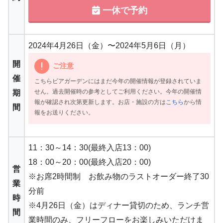
一休で予約
2024年4月26日（金）〜2024年5月6日（月）
開
ご注意
催
こちらビアガーデンにはまだ今年の開催情報が登録されていま
せん。過去開催時の参考としてご利用ください。今年の開催情
期
報が確認され次第更新します。お店・施設の方は
こちら
から情
間
報をお送りください。
11：30～14：30(最終入店13：00)
18：00～20：00(最終入店20：00)
営
※お席2時間制 お飲み物のラストオーダー終了30
業
分前
時
※4月26日（金）はディナー貸切のため、ランチ営
間
業時間のみ、フリーフローをお楽しみいただけま