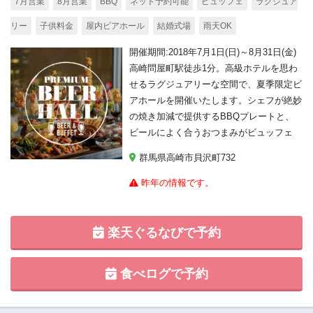
7月営業
8月営業
BBQ
ネット予約可能
ビュッフェ
ラグジュア
リー
子供料金
屋内ビアホール
結婚式場
雨天OK
開催期間:2018年7月1日(日)～8月31日(金)
高崎問屋町駅徒歩1分。高級ホテルを思わ
せるラグジュアリーな空間で、夏季限定ビ
アホールを開催いたします。シェフが絶妙
の焼き加減で提供するBBQプレートと、
ビールによく合うおつまみがビュッフェ
群馬県高崎市貝沢町732
昨年の情報です。
楽天ぐるなびで予約
食べログで予約