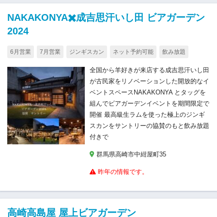
NAKAKONYA✖️成吉思汗いし田 ビアガーデン
2024
6月営業
7月営業
ジンギスカン
ネット予約可能
飲み放題
全国から羊好きが来店する成吉思汗いし田
が古民家をリノベーションした開放的なイ
ベントスペースNAKAKONYA とタッグを
組んでビアガーデンイベントを期間限定で
開催 最高級生ラムを使った極上のジンギ
スカンをサントリーの協賛のもと飲み放題
付きで
群馬県高崎市中紺屋町35
昨年の情報です。
高崎高島屋 屋上ビアガーデン