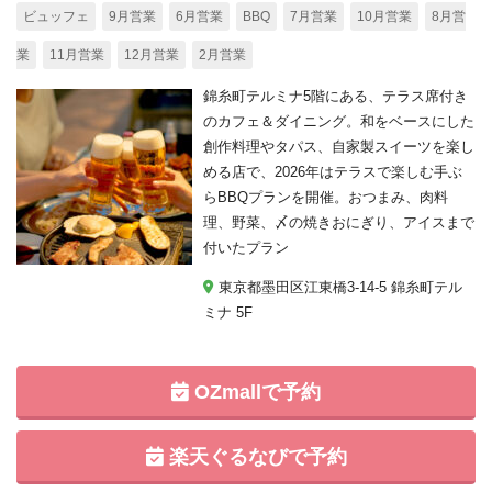
ビュッフェ
9月営業
6月営業
BBQ
7月営業
10月営業
8月営
業
11月営業
12月営業
2月営業
錦糸町テルミナ5階にある、テラス席付き
のカフェ＆ダイニング。和をベースにした
創作料理やタパス、自家製スイーツを楽し
める店で、2026年はテラスで楽しむ手ぶ
らBBQプランを開催。おつまみ、肉料
理、野菜、〆の焼きおにぎり、アイスまで
付いたプラン
東京都墨田区江東橋3-14-5 錦糸町テル
ミナ 5F
OZmallで予約
楽天ぐるなびで予約