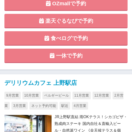
OZmallで予約
楽天ぐるなびで予約
食べログで予約
一休で予約
デリリウムカフェ 上野駅店
9月営業
10月営業
ベルギービール
11月営業
12月営業
2月営
業
3月営業
ネット予約可能
駅近
4月営業
JR上野駅直結 雨OKテラス！シカゴピザ・
熟成肉ステーキ 国内自社＆直輸入ビー
ル・自然派ワイン 《全天候テラス＆個