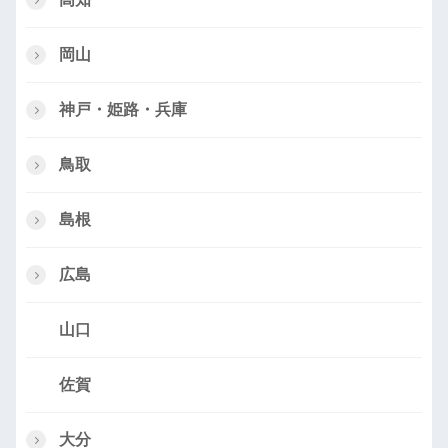
岡山
神戸・姫路・兵庫
鳥取
島根
広島
山口
佐賀
大分