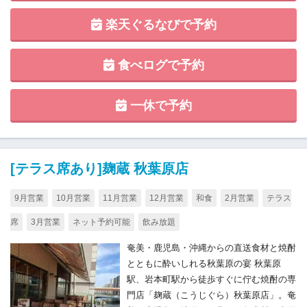
楽天ぐるなびで予約
食べログで予約
一休で予約
[テラス席あり]麹蔵 秋葉原店
9月営業
10月営業
11月営業
12月営業
和食
2月営業
テラス
席
3月営業
ネット予約可能
飲み放題
奄美・鹿児島・沖縄からの直送食材と焼酎
とともに酔いしれる秋葉原の宴 秋葉原
駅、岩本町駅から徒歩すぐに佇む焼酎の専
門店「麹蔵（こうじぐら）秋葉原店」。奄