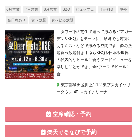
6月営業
7月営業
8月営業
BBQ
ビュッフェ
子供料金
屋外
当日席あり
食べ放題
食べ飲み放題
「タワー下の芝生で遊べて涼めるビアガー
デン&BBQ」をテーマに、酷暑でも随所に
あるミストなどで涼める空間です。飲み放
題食べ放題付き手ぶらBBQや日本や世界
の代表的なビールに合うフードメニューを
楽しむことができ、全5ブースでビールに
合
東京都墨田区押上1-1-2 東京スカイツリ
ータウン 4F スカイアリーナ
空席確認・予約
楽天ぐるなびで予約