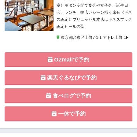
室》モダン空間で宴会や女子会、誕生日
会、ランチ、幅広いシーン様々席有《ギネ
ス認定》ブリュッセル本店はギネスブック
認定ビールの聖
東京都台東区上野7-1-1 アトレ上野 1F
OZmallで予約
楽天ぐるなびで予約
食べログで予約
一休で予約