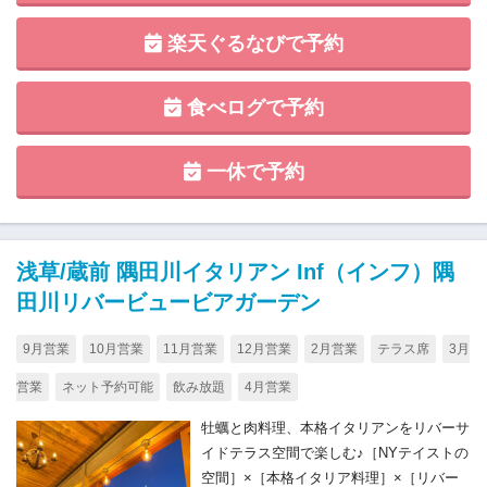
楽天ぐるなびで予約
食べログで予約
一休で予約
浅草/蔵前 隅田川イタリアン Inf（インフ）隅
田川リバービュービアガーデン
9月営業
10月営業
11月営業
12月営業
2月営業
テラス席
3月
営業
ネット予約可能
飲み放題
4月営業
牡蠣と肉料理、本格イタリアンをリバーサ
イドテラス空間で楽しむ♪［NYテイストの
空間］×［本格イタリア料理］×［リバー