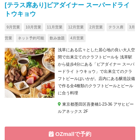
[テラス席あり]ビアダイナー スーパードライ
トウキョウ
9月営業
10月営業
11月営業
12月営業
2月営業
テラス席
3月
営業
ネット予約可能
飲み放題
4月営業
浅草にある広々とした居心地の良い大人空
間で出来立てのクラフトビールを 浅草駅
から徒歩4分にある「ビアダイナー スーパ
ードライ トウキョウ」で出来立てのクラ
フトビールはいかが。店内にある醸造設備
で作る全4種類のクラフトビールとビール
に合う料理
東京都墨田区吾妻橋1-23-36 アサヒビー
ルアネックス 2F
OZmallで予約