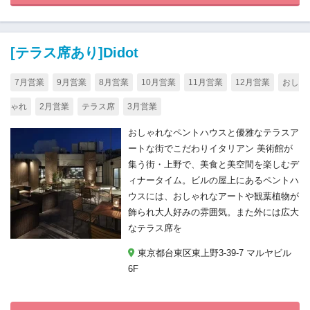
[テラス席あり]Didot
7月営業
9月営業
8月営業
10月営業
11月営業
12月営業
おし
ゃれ
2月営業
テラス席
3月営業
おしゃれなペントハウスと優雅なテラスア
ートな街でこだわりイタリアン 美術館が
集う街・上野で、美食と美空間を楽しむデ
ィナータイム。ビルの屋上にあるペントハ
ウスには、おしゃれなアートや観葉植物が
飾られ大人好みの雰囲気。また外には広大
なテラス席を
東京都台東区東上野3-39-7 マルヤビル
6F