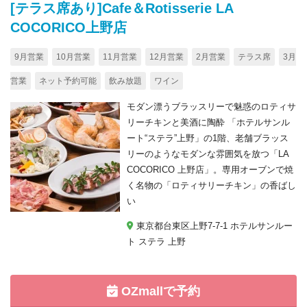
[テラス席あり]Cafe＆Rotisserie LA
COCORICO上野店
9月営業
10月営業
11月営業
12月営業
2月営業
テラス席
3月
営業
ネット予約可能
飲み放題
ワイン
モダン漂うブラッスリーで魅惑のロティサ
リーチキンと美酒に陶酔 「ホテルサンル
ート“ステラ”上野」の1階、老舗ブラッス
リーのようなモダンな雰囲気を放つ「LA
COCORICO 上野店」。専用オーブンで焼
く名物の「ロティサリーチキン」の香ばし
い
東京都台東区上野7-7-1 ホテルサンルー
ト ステラ 上野
OZmallで予約