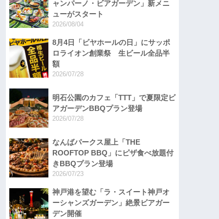
ャンパーノ・ビアガーデン」新メニ
ューがスタート
2026/08/04
8月4日「ビヤホールの日」にサッポ
ロライオン創業祭 生ビール全品半
額
2026/07/28
明石公園のカフェ「TTT」で夏限定ビ
アガーデンBBQプラン登場
2026/07/28
なんばパークス屋上「THE
ROOFTOP BBQ」にピザ食べ放題付
きBBQプラン登場
2026/07/23
神戸港を望む「ラ・スイート神戸オ
ーシャンズガーデン」絶景ビアガー
デン開催