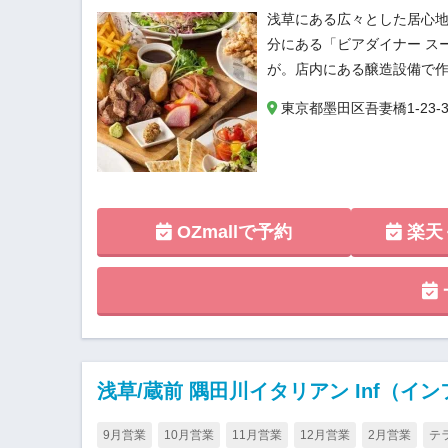
浅草にある広々とした居心地
分にある「ビアダイナー ス
が。店内にある醸造設備で作
東京都墨田区吾妻橋1-23-
OZmallで予約
楽天
浅草/蔵前 隅田川イタリアン Inf（
9月営業
10月営業
11月営業
12月営業
2月営業
テ