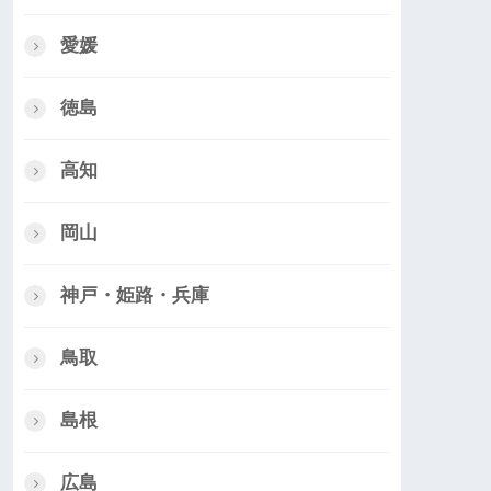
愛媛
徳島
高知
岡山
神戸・姫路・兵庫
鳥取
島根
広島