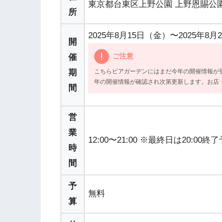
東京都台東区上野公園 上野恩賜公
所
2025年8月15日（金）〜2025年8月
開
ご注意
催
期
こちらビアガーデンにはまだ今年の開催情報が
年の開催情報が確認され次第更新します。お店
間
営
業
12:00〜21:00 ※最終日は20:00終
時
間
予
無料
算