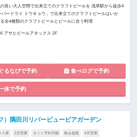
の良い大人空間で出来立てのクラフトビールを 浅草駅から徒歩4
ーパードライ トウキョウ」で出来立てのクラフトビールはいか
る全4種類のクラフトビールとビールに合う料理
36 アサヒビールアネックス 2F
ぐるなびで予約
食べログで予約
一休で予約
インフ）隅田川リバービュービアガーデン
ラス席
3月営業
ネット予約可能
飲み放題
4月営業