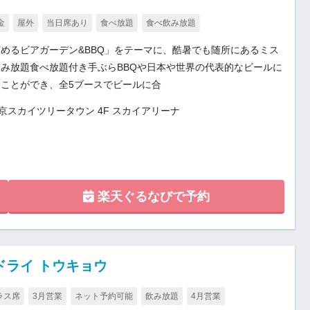
金
屋外
当日席あり
食べ放題
食べ飲み放題
めるビアガーデン&BBQ」をテーマに、酷暑でも随所にあるミス
み放題食べ放題付き手ぶらBBQや日本や世界の代表的なビールに
ことができ、全5ブースでビールに合
東京スカイツリータウン 4F スカイアリーナ
楽天ぐるなびで予約
ドライ トウキョウ
ラス席
3月営業
ネット予約可能
飲み放題
4月営業