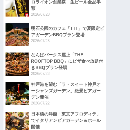
ロライオン創業祭 生ビール全品半
額
2026/07/28
明石公園のカフェ「TTT」で夏限定ビ
アガーデンBBQプラン登場
2026/07/28
なんばパークス屋上「THE
ROOFTOP BBQ」にピザ食べ放題付
きBBQプラン登場
2026/07/23
神戸港を望む「ラ・スイート神戸オ
ーシャンズガーデン」絶景ビアガー
デン開催
2026/07/22
日本橋の洋館「東京アフロディテ」
でイタリアンビアガーデン＆ホール
開催