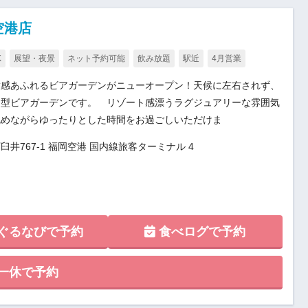
空港店
K
展望・夜景
ネット予約可能
飲み放題
駅近
4月営業
放感あふれるビアガーデンがニューオープン！天候に左右されず、
内型ビアガーデンです。 リゾート感漂うラグジュアリーな雰囲気
眺めながらゆったりとした時間をお過ごしいただけま
井767-1 福岡空港 国内線旅客ターミナル 4
ぐるなびで予約
食べログで予約
一休で予約