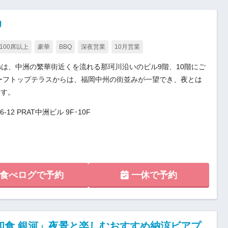
U
100席以上
豪華
BBQ
深夜営業
10月営業
sは、中洲の繁華街近くを流れる那珂川沿いのビル9階、10階にご
ーフトップテラスからは、福岡中州の街並みが一望でき、夜とは
ます。
2 PRAT中洲ビル 9F･10F
食べログで予約
一休で予約
和食 銀河」夜景と楽しむおすすめ納涼ビアプ