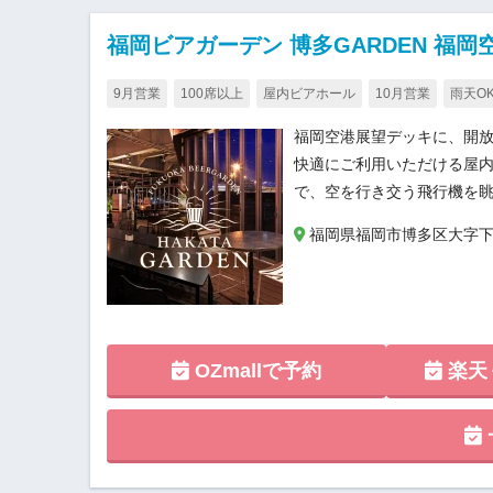
福岡ビアガーデン 博多GARDEN 福岡
9月営業
100席以上
屋内ビアホール
10月営業
雨天O
福岡空港展望デッキに、開
快適にご利用いただける屋
で、空を行き交う飛行機を
福岡県福岡市博多区大字下臼
OZmallで予約
楽天