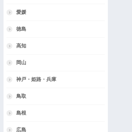
愛媛
徳島
高知
岡山
神戸・姫路・兵庫
鳥取
島根
広島