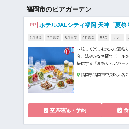
福岡市のビアガーデン
ホテルJALシティ福岡 天神「夏
PR
6月営業
7月営業
8月営業
9月営業
BBQ
ソファ
～涼しく楽しむ大人の夏祭り
分。涼やかな空間でビール
提供する『夏祭りビアパーテ
福岡県福岡市中央区大名２丁目12
空席確認・予約
食