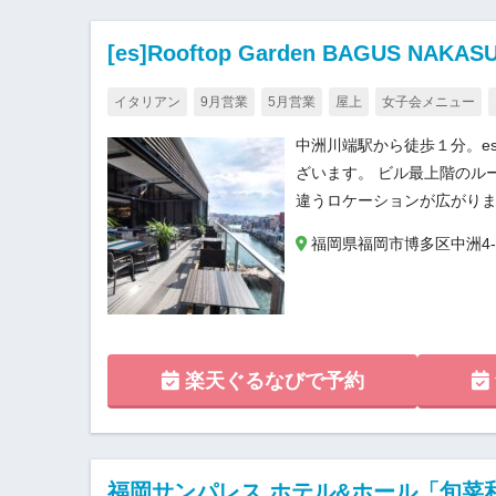
[es]Rooftop Garden BAGUS NAKAS
イタリアン
9月営業
5月営業
屋上
女子会メニュー
中洲川端駅から徒歩１分。e
ざいます。 ビル最上階のル
違うロケーションが広がり
福岡県福岡市博多区中洲4-6-1
楽天ぐるなびで予約
福岡サンパレス ホテル&ホール「旬菜