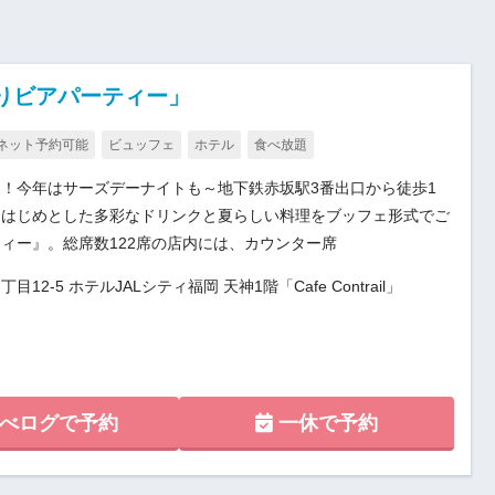
祭りビアパーティー」
ネット予約可能
ビュッフェ
ホテル
食べ放題
！今年はサーズデーナイトも～地下鉄赤坂駅3番出口から徒歩1
をはじめとした多彩なドリンクと夏らしい料理をブッフェ形式でご
ィー』。総席数122席の店内には、カウンター席
-5 ホテルJALシティ福岡 天神1階「Cafe Contrail」
べログで予約
一休で予約