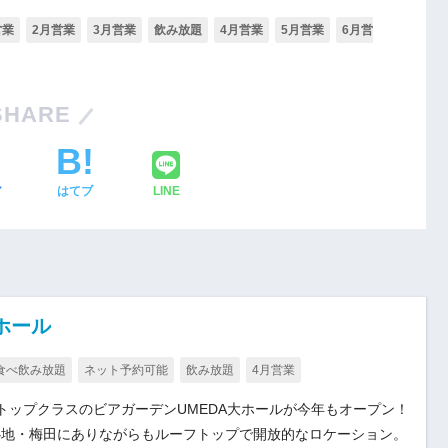
営業
2月営業
3月営業
飲み放題
4月営業
5月営業
6月営
SHARE
ア
はてブ
LINE
ホール
食べ飲み放題
ネット予約可能
飲み放題
4月営業
トップクラスのビアガーデンUMEDA大ホールが今年もオープン！
心地・梅田にありながらもルーフトップで開放的なロケーション。