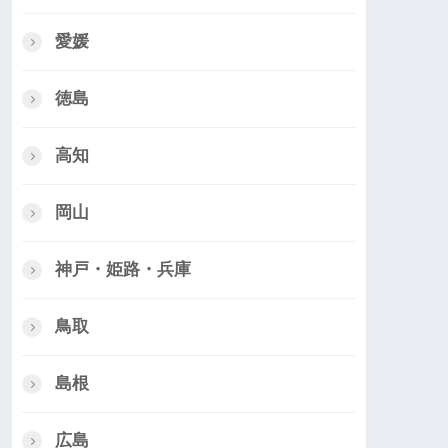
愛媛
徳島
高知
岡山
神戸・姫路・兵庫
鳥取
島根
広島