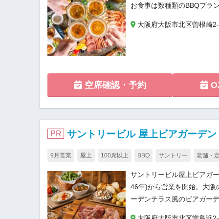
お食事は数種類のBBQプラ
大阪府大阪市北区曽根崎2-8-
空席確認・予約
O
サントリービル 屋上ビアガーデン
PR
9月営業
屋上
100席以上
BBQ
サントリー
老舗・
サントリービル屋上ビアガー
46年)から営業を開始。大
ーデンテラス風のビアガーデ
大阪府大阪市北区堂島浜2-