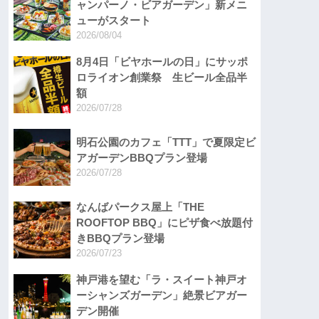
ャンパーノ・ビアガーデン」新メニ
ューがスタート
2026/08/04
8月4日「ビヤホールの日」にサッポ
ロライオン創業祭 生ビール全品半
額
2026/07/28
明石公園のカフェ「TTT」で夏限定ビ
アガーデンBBQプラン登場
2026/07/28
なんばパークス屋上「THE
ROOFTOP BBQ」にピザ食べ放題付
きBBQプラン登場
2026/07/23
神戸港を望む「ラ・スイート神戸オ
ーシャンズガーデン」絶景ビアガー
デン開催