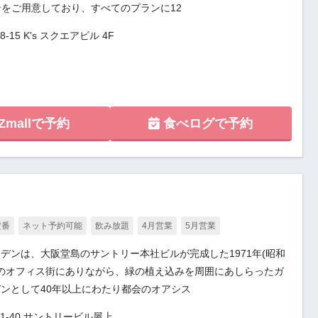
ンをご用意しており、すべてのプランに12
15 K's スクエアビル 4F
Zmallで予約
食べログで予約
定番
ネット予約可能
飲み放題
4月営業
5月営業
デンは、大阪堂島のサントリー本社ビルが完成した1971年(昭和
阪のオフィス街にありながら、緑の植え込みを周囲にあしらったガ
ンとして40年以上にわたり都会のオアシス
1-40 サントリービル屋上