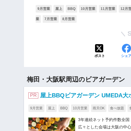
9月営業
屋上
BBQ
10月営業
11月営業
12月
業
7月営業
8月営業
ポスト
シェ
梅田・大阪駅周辺のビアガーデン
屋上BBQビアガーデン UMEDA大
PR
9月営業
屋上
BBQ
10月営業
雨天OK
食べ放題
3年連続ネット予約件数全国
広々とした会場は大阪の中