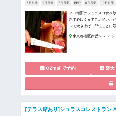
6月営業
9月営業
7月営業
BBQ
8月営業
10月営業
２０種類のシュラスコ食べ
題で心ゆくまでご堪能いた
ンで焼き上げ、部位ごとに
東京都港区赤坂1-8-1 イン
OZmallで予約
楽天
[テラス席あり]シュラスコレストラン ALEG