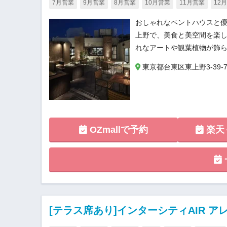
7月営業
9月営業
8月営業
10月営業
11月営業
12
おしゃれなペントハウスと優
上野で、美食と美空間を楽
れなアートや観葉植物が飾
東京都台東区東上野3-39-
OZmallで予約
楽天
[テラス席あり]インターシティAIR ア