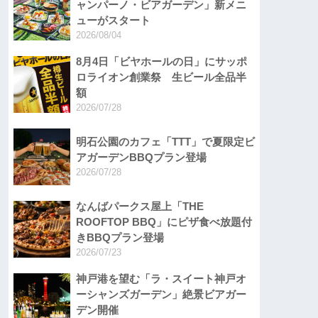
ャンパーノ・ビアガーデン」新メニ
ューがスタート
2026/08/04
8月4日「ビヤホールの日」にサッポ
ロライオン創業祭 生ビール全品半
額
2026/07/28
明石公園のカフェ「TTT」で夏限定ビ
アガーデンBBQプラン登場
2026/07/28
なんばパークス屋上「THE
ROOFTOP BBQ」にピザ食べ放題付
きBBQプラン登場
2026/07/23
神戸港を望む「ラ・スイート神戸オ
ーシャンズガーデン」絶景ビアガー
デン開催