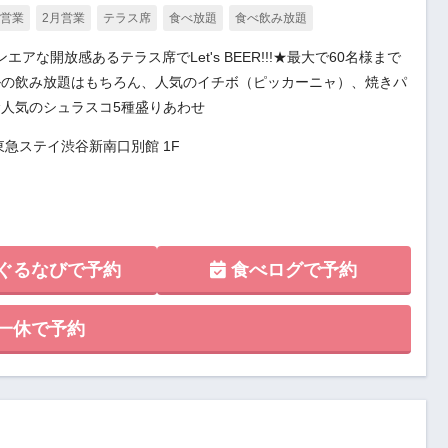
月営業
2月営業
テラス席
食べ放題
食べ飲み放題
アな開放感あるテラス席でLet's BEER!!!★最大で60名様まで
ルの飲み放題はもちろん、人気のイチボ（ピッカーニャ）、焼きパ
人気のシュラスコ5種盛りあわせ
 東急ステイ渋谷新南口別館 1F
ぐるなびで予約
食べログで予約
一休で予約