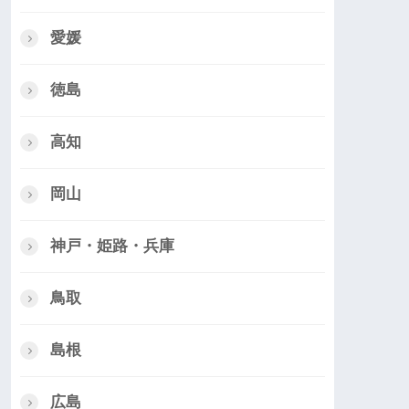
愛媛
徳島
高知
岡山
神戸・姫路・兵庫
鳥取
島根
広島