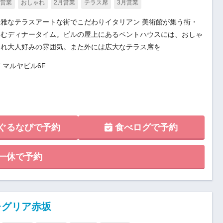
月営業
おしゃれ
2月営業
テラス席
3月営業
雅なテラスアートな街でこだわりイタリアン 美術館が集う街・
しむディナータイム。ビルの屋上にあるペントハウスには、おしゃ
られ大人好みの雰囲気。また外には広大なテラス席を
7 マルヤビル6F
ぐるなびで予約
食べログで予約
一休で予約
レグリア赤坂