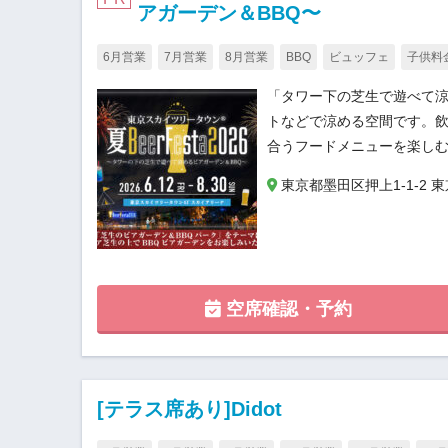
アガーデン＆BBQ〜
6月営業
7月営業
8月営業
BBQ
ビュッフェ
子供料
「タワー下の芝生で遊べて涼
トなどで涼める空間です。飲
合うフードメニューを楽しむ
東京都墨田区押上1-1-2 
空席確認・予約
[テラス席あり]Didot