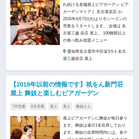
れ続ける老舗屋上ビアガーデン ビア
ガーデンマイアミ 名古屋栄店 が、
2026年4月7日(火)より今シーズンの
営業をスタートします。 会場は 名
古屋三越 栄店 屋上。 100種類以上
の食べ飲み放題メニュー
愛知県名古屋市中区栄3-5-1 名古
屋三越栄店 屋上
【2019年以前の情報です】祇をん新門荘
屋上 舞妓と楽しむビアガーデン
7月営業
8月営業
屋上
美人
舞妓さん
屋上ビアガーデンに舞妓が毎日参り
ます。舞妓は連日1名在席しており
ます。舞妓の在席時間内には、各テ