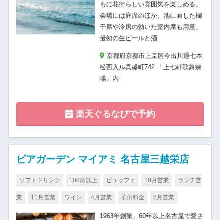
もに花街らしい雰囲気を楽しめる。
会場には庭席のほか、池に面した欄
干席や冷房の効いた室内席も用意。
最初の生ビールと酒
京都府京都市上京区今出川通七本
松西入ル真盛町742 「上七軒歌舞練
場」内
楽天ぐるなびで予約
ビアガーデン マイアミ 名古屋三越栄店
ソフトドリンク
100席以上
ビュッフェ
10月営業
ランチ営
業
11月営業
ワイン
4月営業
子供料金
5月営業
1963年創業、60年以上名古屋で愛さ