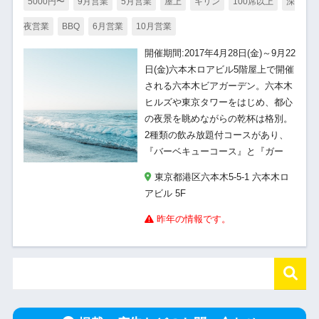
5000円〜
9月営業
5月営業
屋上
キリン
100席以上
深
夜営業
BBQ
6月営業
10月営業
開催期間:2017年4月28日(金)～9月22
日(金)六本木ロアビル5階屋上で開催
される六本木ビアガーデン。六本木
ヒルズや東京タワーをはじめ、都心
の夜景を眺めながらの乾杯は格別。
2種類の飲み放題付コースがあり、
『バーベキューコース』と『ガー
東京都港区六本木5-5-1 六本木ロ
アビル 5F
昨年の情報です。