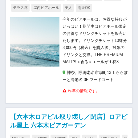
テラス席
屋内ビアホール
美人
雨天OK
今年のビアホールは、お得な特典が
いっぱい！期間中はビアホール限定
のお得なドリンクチケットを販売い
たします。ドリンクチケット10杯分
3,000円（税込）を購入後、対象の
ドリンクと交換。THE PREMIUM
MALT'S＜香る＞エールが１杯3
神奈川県海老名市扇町13-1 ららぽ
ーと海老名 3F フードコート
昨年の情報です。
【六本木ロアビル取り壊し／閉店】ロアビ
ル屋上 六本木ビアガーデン