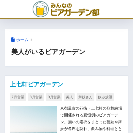
ホーム
美人がいるビアガーデン
上七軒ビアガーデン
7月営業
8月営業
9月営業
美人
舞妓さん
飲み放題
京都最古の花街・上七軒の歌舞練場
で開催される夏恒例のビアガーデ
ン。揃いの浴衣をまとった芸妓や舞
妓が各席を訪れ、飲み物や料理とと