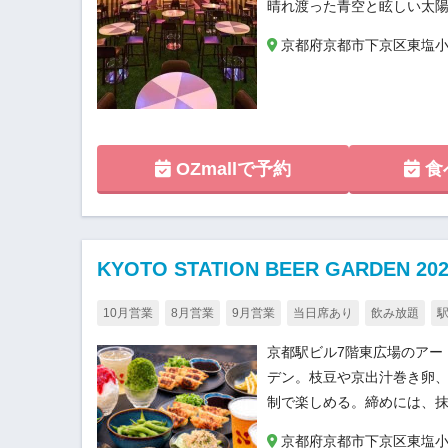
晴れ渡った青空と眩しい太
京都府京都市下京区東塩小路町
OZmallで予約
食
KYOTO STATION BEER GARDEN 
10月営業
8月営業
9月営業
当日席あり
飲み放題
京都駅ビル7階東広場のアー
デン。枝豆や京出汁巻き卵、
制で楽しめる。締めには、
京都府京都市下京区東塩小路