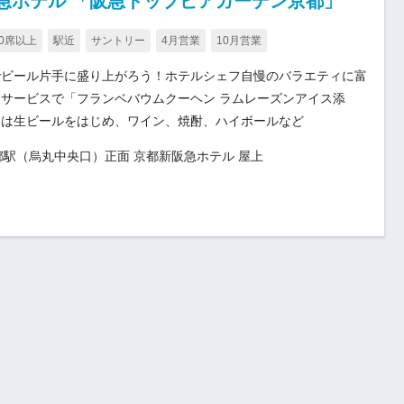
阪急ホテル 「阪急トップビアガーデン京都」
00席以上
駅近
サントリー
4月営業
10月営業
でビール片手に盛り上がろう！ホテルシェフ自慢のバラエティに富
サービスで「フランベバウムクーヘン ラムレーズンアイス添
クは生ビールをはじめ、ワイン、焼酎、ハイボールなど
都駅（烏丸中央口）正面 京都新阪急ホテル 屋上