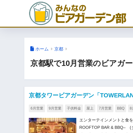
ホーム
京都
京都駅で10月営業のビアガ
京都タワービアガーデン「TOWERLAND –
6月営業
9月営業
子供料金
屋上
7月営業
BBQ
8
エンターテインメントと食を融
ROOFTOP BAR & BB