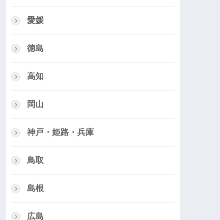
愛媛
徳島
高知
岡山
神戸・姫路・兵庫
鳥取
島根
広島