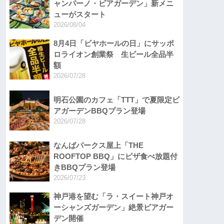
ャンパーノ・ビアガーデン」新メニ
ューがスタート
2026/08/04
8月4日「ビヤホールの日」にサッポ
ロライオン創業祭 生ビール全品半
額
2026/07/28
明石公園のカフェ「TTT」で夏限定ビ
アガーデンBBQプラン登場
2026/07/28
なんばパークス屋上「THE
ROOFTOP BBQ」にピザ食べ放題付
きBBQプラン登場
2026/07/23
神戸港を望む「ラ・スイート神戸オ
ーシャンズガーデン」絶景ビアガー
デン開催