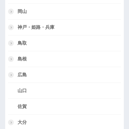
岡山
神戸・姫路・兵庫
鳥取
島根
広島
山口
佐賀
大分