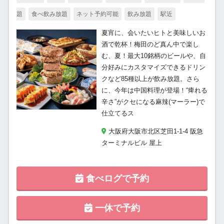
題
食べ飲み放題
ネット予約可能
飲み放題
駅近
夏宵に、会いたいヒトと美味しいお
酒で乾杯！梅田のど真ん中で楽し
む、夏！最大10銘柄のビールや、自
分好みにカスタマイズできるドリン
クなど85種以上が飲み放題。さら
に、今年は中国料理が登場！“痺れる
辛さ”がクセになる麻辣(マーラー)で
仕立てるス
大阪府大阪市北区芝田1-1-4 阪急
ターミナルビル 屋上
食べログで予約
一休で予約