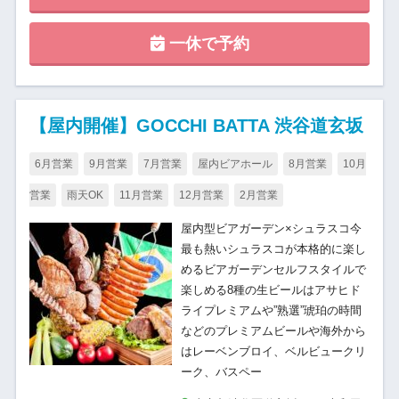
一休で予約
【屋内開催】GOCCHI BATTA 渋谷道玄坂
6月営業
9月営業
7月営業
屋内ビアホール
8月営業
10月
営業
雨天OK
11月営業
12月営業
2月営業
屋内型ビアガーデン×シュラスコ今
最も熱いシュラスコが本格的に楽し
めるビアガーデンセルフスタイルで
楽しめる8種の生ビールはアサヒド
ライプレミアムや”熟選”琥珀の時間
などのプレミアムビールや海外から
はレーベンブロイ、ベルビュークリ
ーク、バスペー