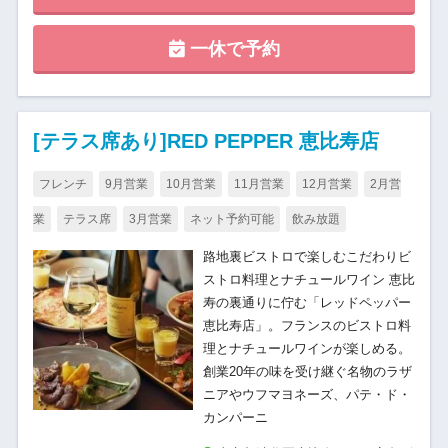
一休で予約
[テラス席あり]RED PEPPER 恵比寿店
フレンチ
9月営業
10月営業
11月営業
12月営業
2月営
業
テラス席
3月営業
ネット予約可能
飲み放題
路地裏ビストロで楽しむこだわりビ
ストロ料理とナチュールワイン 恵比
寿の裏通りに佇む「レッドペッパー
恵比寿店」。フランスのビストロ料
理とナチュールワインが楽しめる。
創業20年の味を受け継ぐ名物のラザ
ニアやウフマヨネーズ、パテ・ド・
カンパーニ