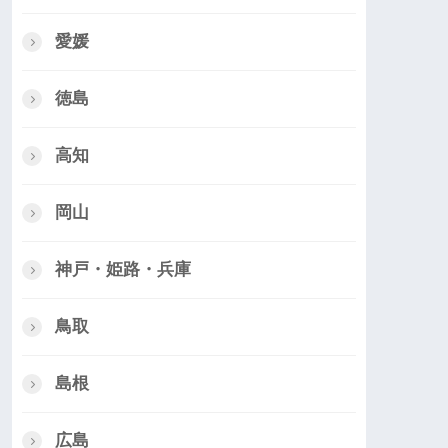
愛媛
徳島
高知
岡山
神戸・姫路・兵庫
鳥取
島根
広島