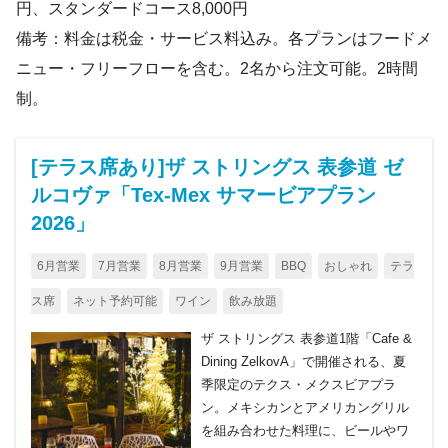
円、スタンダードコース8,000円
備考：料金は税金・サービス料込み。各プランはフードメ
ニュー・フリーフローを含む。2名から注文可能。2時間
制。
[テラス席あり]ザ ストリングス 表参道 ゼ
ルコヴァ「Tex-Mex サマービアプラン
2026」
6月営業
7月営業
8月営業
9月営業
BBQ
おしゃれ
テラ
ス席
ネット予約可能
ワイン
飲み放題
ザ ストリングス 表参道1階「Cafe &
Dining ZelkovA」で開催される、夏
季限定のテクス・メクスビアプラ
ン。メキシカンとアメリカングリル
を組み合わせた料理に、ビールやワ