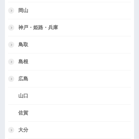
岡山
神戸・姫路・兵庫
鳥取
島根
広島
山口
佐賀
大分