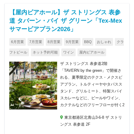
【屋内ビアホール】ザ ストリングス 表参
道 タバーン・バイ ザ グリーン「Tex-Mex
サマービアプラン2026」
6月営業
7月営業
8月営業
9月営業
BBQ
おしゃれ
クラ
フトビール
ネット予約可能
ワイン
屋内ビアホール
ザ ストリングス 表参道2階
「TAVERN by the green」で開催さ
れる、夏季限定のテクス・メクスビ
アプラン。トルティーヤやタパスス
タンド、グリルミート、特製スパイ
スカレーなどに、ビールやワイン、
カクテルなどのフリーフローが付く2
東京都港区北青山3-6-8 ザ ストリ
ングス 表参道 2F