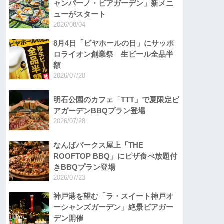
ャンパーノ・ビアガーデン」新メニ
ューがスタート
2026/08/04
8月4日「ビヤホールの日」にサッポ
ロライオン創業祭 生ビール全品半
額
2026/07/28
明石公園のカフェ「TTT」で夏限定ビ
アガーデンBBQプラン登場
2026/07/28
なんばパークス屋上「THE
ROOFTOP BBQ」にピザ食べ放題付
きBBQプラン登場
2026/07/23
神戸港を望む「ラ・スイート神戸オ
ーシャンズガーデン」絶景ビアガー
デン開催