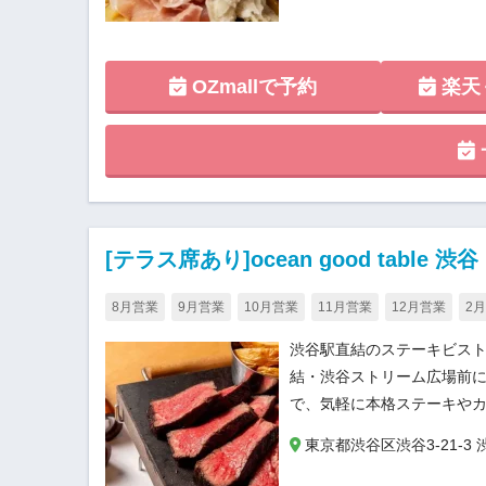
OZmallで予約
楽天
[テラス席あり]ocean good table 渋谷
8月営業
9月営業
10月営業
11月営業
12月営業
2
渋谷駅直結のステーキビスト
結・渋谷ストリーム広場前に位置
で、気軽に本格ステーキや
東京都渋谷区渋谷3-21-3 