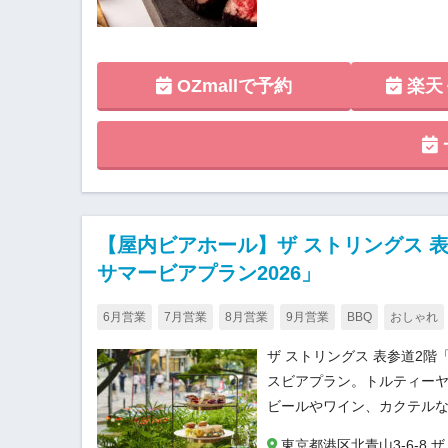
OZmallで予約
楽天
【屋内ビアホール】ザ ストリングス 表参
サマービアプラン2026」
6月営業
7月営業
8月営業
9月営業
BBQ
おしゃれ
ザ ストリングス 表参道2階「T
スビアプラン。トルティー
ビールやワイン、カクテルな
東京都港区北青山3-6-8 ザ