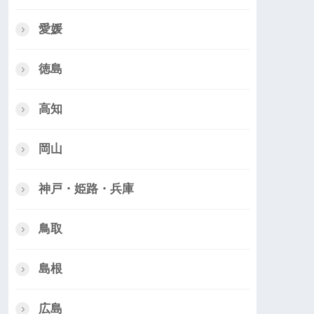
愛媛
徳島
高知
岡山
神戸・姫路・兵庫
鳥取
島根
広島