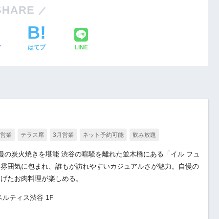
SHARE
ア
はてブ
LINE
月営業
テラス席
3月営業
ネット予約可能
飲み放題
慢の炭火焼きを堪能 渋谷の喧騒を離れた並木橋にある「イル フュ
い雰囲気に包まれ、誰もが訪れやすいカジュアルさが魅力。自慢の
上げたお肉料理が楽しめる。
ベルティス渋谷 1F