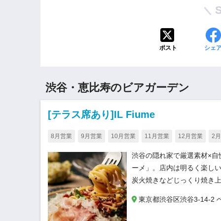
ポスト
シェ
渋谷・恵比寿のビアガーデン
[テラス席あり]IL Fiume
8月営業
9月営業
10月営業
11月営業
12月営業
2
渋谷の隠れ家で厳選素材×自
ーメ」。店内は明るく楽し
炭火焼きなどじっくり焼き
東京都渋谷区渋谷3-14-2 