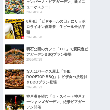
ャンパーノ・ビアガーデン」新メニ
ューがスタート
2026/08/04
8月4日「ビヤホールの日」にサッポ
ロライオン創業祭 生ビール全品半
額
2026/07/28
明石公園のカフェ「TTT」で夏限定ビ
アガーデンBBQプラン登場
2026/07/28
なんばパークス屋上「THE
ROOFTOP BBQ」にピザ食べ放題付
きBBQプラン登場
2026/07/23
神戸港を望む「ラ・スイート神戸オ
ーシャンズガーデン」絶景ビアガー
デン開催