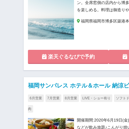
ン。全席窓側の店内から博多
を楽しめる。料理は御造り
福岡県福岡市博多区築港本町
楽天ぐるなびで予約
福岡サンパレス ホテル＆ホール 納涼
6月営業
7月営業
8月営業
LIVE・ショー有り
ソフト
肉
開催期間:2020年6月19日
などが飲み放題♪こんがり焼