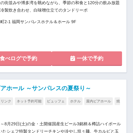
の街並みや博多湾を眺めながら、季節の和食と120分の飲み放題
や冷製炊き合わせ、白味噌仕立てのタンドリーポ
2-1 福岡サンパレスホテル＆ホール 9F
食べログで予約
一休で予約
ビアホール ～サンパレスの夏祭り～
ドリンク
ネット予約可能
ビュッフェ
ホテル
屋内ビアホール
焼
(金)～8月29日(土)の金・土開催国産生ビール3銘柄＆樽詰ハイボール
いたシェフ特製タンドリーチキンや冷やし坦々麺、牛カルビと玉