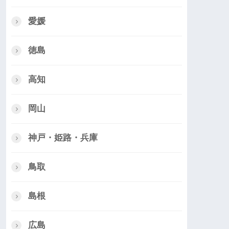
愛媛
徳島
高知
岡山
神戸・姫路・兵庫
鳥取
島根
広島