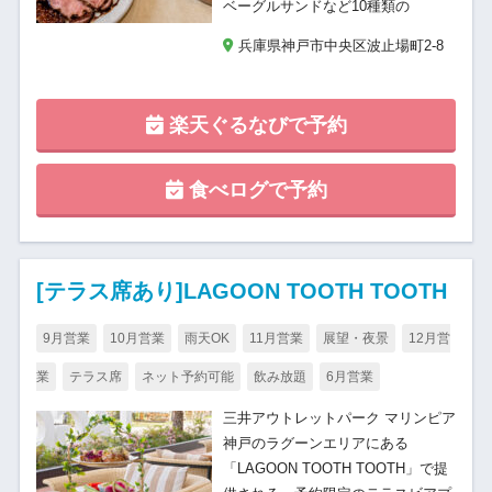
ベーグルサンドなど10種類の
兵庫県神戸市中央区波止場町2-8
楽天ぐるなびで予約
食べログで予約
[テラス席あり]LAGOON TOOTH TOOTH
9月営業
10月営業
雨天OK
11月営業
展望・夜景
12月営
業
テラス席
ネット予約可能
飲み放題
6月営業
三井アウトレットパーク マリンピア
神戸のラグーンエリアにある
「LAGOON TOOTH TOOTH」で提