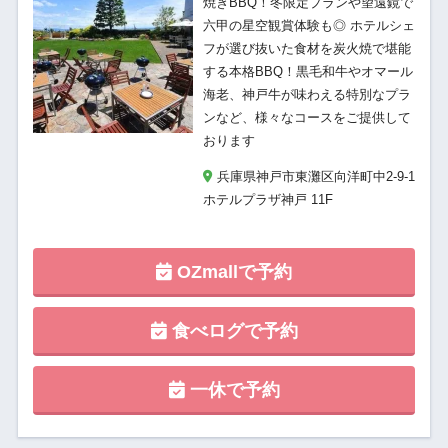
焼きBBQ！冬限定プランや望遠鏡で
六甲の星空観賞体験も◎ ホテルシェ
フが選び抜いた食材を炭火焼で堪能
する本格BBQ！黒毛和牛やオマール
海老、神戸牛が味わえる特別なプラ
ンなど、様々なコースをご提供して
おります
兵庫県神戸市東灘区向洋町中2-9-1
ホテルプラザ神戸 11F
OZmallで予約
食べログで予約
一休で予約