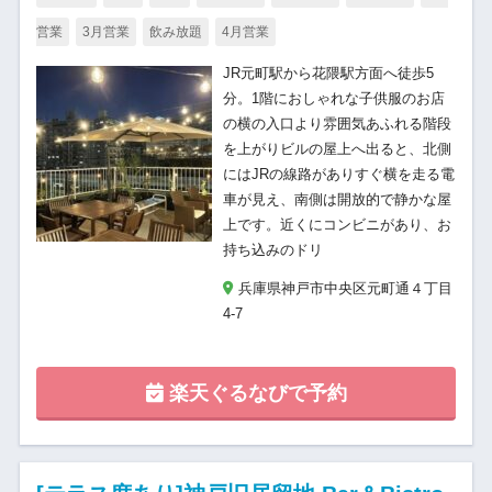
営業
3月営業
飲み放題
4月営業
JR元町駅から花隈駅方面へ徒歩5
分。1階におしゃれな子供服のお店
の横の入口より雰囲気あふれる階段
を上がりビルの屋上へ出ると、北側
にはJRの線路がありすぐ横を走る電
車が見え、南側は開放的で静かな屋
上です。近くにコンビニがあり、お
持ち込みのドリ
兵庫県神戸市中央区元町通４丁目
4‐7
楽天ぐるなびで予約