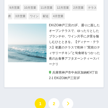
9月営業
10月営業
11月営業
12月営業
2月営業
テラス
席
3月営業
ワイン
駅近
4月営業
EKIZO神戸三宮の1F、通りに面した
オープンテラスで、ゆったりとした
ブランチや、ワイン片手に夕景を愉
しむひとときを。【ディナー・テラ
ス】初夏のテラスで乾杯！”窯焼ロテ
ィサリーチキン”と旬食材をつかった
夜のお食事アフタヌーンティースパ
ークリ
兵庫県神戸市中央区加納町4丁目
2-1 EKIZO神戸三宮1F
1
2