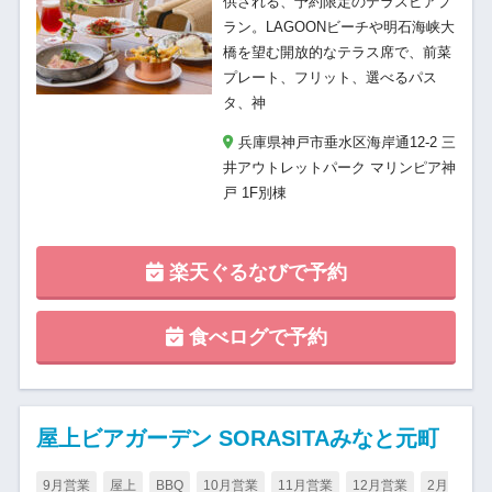
供される、予約限定のテラスビアプ
ラン。LAGOONビーチや明石海峡大
橋を望む開放的なテラス席で、前菜
プレート、フリット、選べるパス
タ、神
兵庫県神戸市垂水区海岸通12-2 三
井アウトレットパーク マリンピア神
戸 1F別棟
楽天ぐるなびで予約
食べログで予約
屋上ビアガーデン SORASITAみなと元町
9月営業
屋上
BBQ
10月営業
11月営業
12月営業
2月