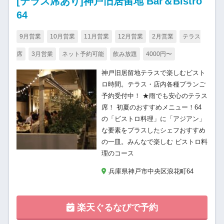
[テラス席あり]神戸旧居留地 Bar＆Bistro
64
9月営業
10月営業
11月営業
12月営業
2月営業
テラス
席
3月営業
ネット予約可能
飲み放題
4000円〜
神戸旧居留地テラスで楽しむビスト
ロ時間。テラス・店内各種プランご
予約受付中！ ★雨でも安心のテラス
席！ 初夏のおすすめメニュー！64
の「ビストロ料理」に「アジアン」
な要素をプラスしたシェフおすすめ
の一皿。みんなで楽しむ ビストロ料
理のコース
兵庫県神戸市中央区浪花町64
楽天ぐるなびで予約