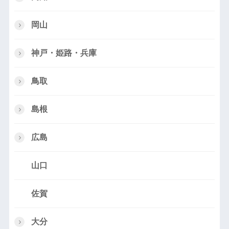
岡山
神戸・姫路・兵庫
鳥取
島根
広島
山口
佐賀
大分