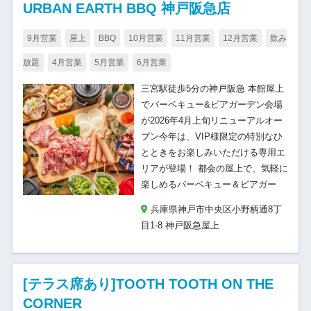
URBAN EARTH BBQ 神戸阪急店
9月営業
屋上
BBQ
10月営業
11月営業
12月営業
飲み
放題
4月営業
5月営業
6月営業
三宮駅徒歩5分の神戸阪急 本館屋上
でバーベキュー&ビアガーデン会場
が2026年4月上旬リニューアルオー
プン今年は、VIP様限定の特別なひ
とときをお楽しみいただける専用エ
リアが登場！ 都会の屋上で、気軽に
楽しめるバーベキュー＆ビアガー
兵庫県神戸市中央区小野柄通8丁
目1-8 神戸阪急屋上
[テラス席あり]TOOTH TOOTH ON THE
CORNER