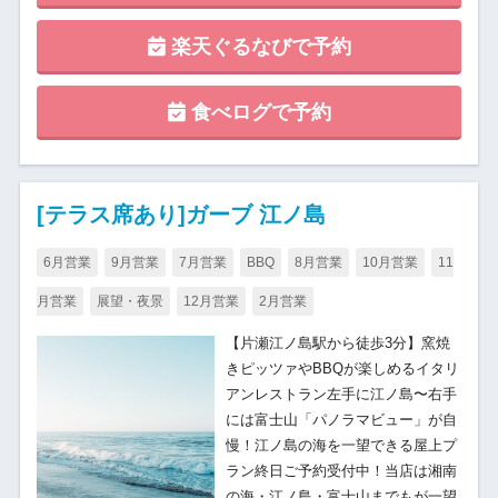
楽天ぐるなびで予約
食べログで予約
[テラス席あり]ガーブ 江ノ島
6月営業
9月営業
7月営業
BBQ
8月営業
10月営業
11
月営業
展望・夜景
12月営業
2月営業
【片瀬江ノ島駅から徒歩3分】窯焼
きピッツァやBBQが楽しめるイタリ
アンレストラン左手に江ノ島〜右手
には富士山「パノラマビュー」が自
慢！江ノ島の海を一望できる屋上プ
ラン終日ご予約受付中！当店は湘南
の海・江ノ島・富士山までもが一望