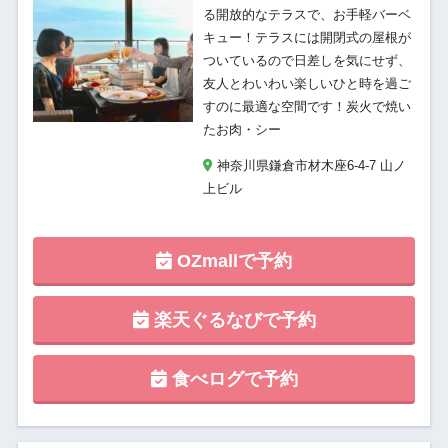
る開放的なテラスで、お手軽バーベ
キュー！テラスには開閉式の屋根が
ついているので日差しを気にせず、
友人とわいわい楽しいひと時を過ご
すのに最適な空間です！​炭火で焼い
たお肉・シー
神奈川県鎌倉市材木座6-4-7 山ノ
上ビル
OZmallで予約
楽天ぐるなびで予約
食べログで予約