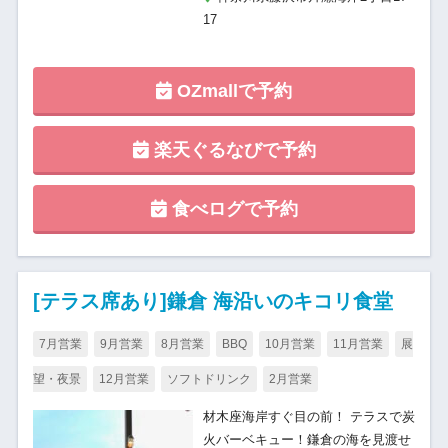
17
OZmallで予約
楽天ぐるなびで予約
食べログで予約
[テラス席あり]鎌倉 海沿いのキコリ食堂
7月営業
9月営業
8月営業
BBQ
10月営業
11月営業
展
望・夜景
12月営業
ソフトドリンク
2月営業
材木座海岸すぐ目の前！ テラスで炭
火バーベキュー！鎌倉の海を見渡せ