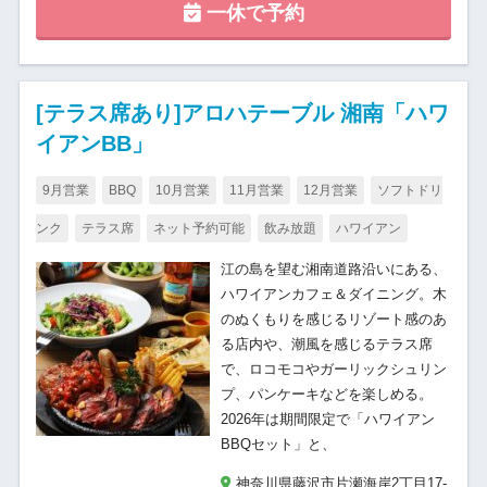
一休で予約
[テラス席あり]アロハテーブル 湘南「ハワ
イアンBB」
9月営業
BBQ
10月営業
11月営業
12月営業
ソフトドリ
ンク
テラス席
ネット予約可能
飲み放題
ハワイアン
江の島を望む湘南道路沿いにある、
ハワイアンカフェ＆ダイニング。木
のぬくもりを感じるリゾート感のあ
る店内や、潮風を感じるテラス席
で、ロコモコやガーリックシュリン
プ、パンケーキなどを楽しめる。
2026年は期間限定で「ハワイアン
BBQセット」と、
神奈川県藤沢市片瀬海岸2丁目17-