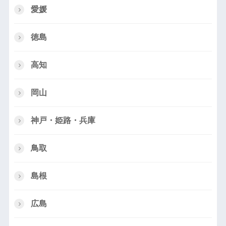
愛媛
徳島
高知
岡山
神戸・姫路・兵庫
鳥取
島根
広島