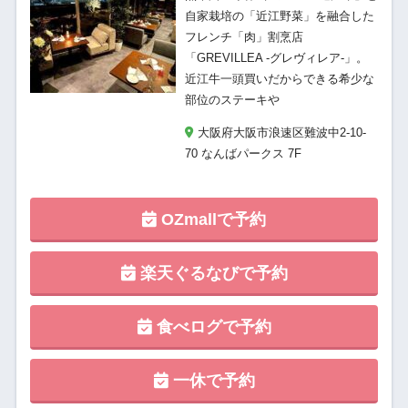
自家栽培の「近江野菜」を融合した
フレンチ「肉」割烹店
「GREVILLEA -グレヴィレア-」。
近江牛一頭買いだからできる希少な
部位のステーキや
大阪府大阪市浪速区難波中2-10-
70 なんばパークス 7F
OZmallで予約
楽天ぐるなびで予約
食べログで予約
一休で予約