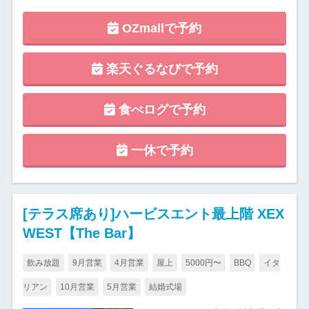
OZmallで予約
楽天ぐるなびで予約
食べログで予約
一休で予約
[テラス席あり]ハービスエント最上階 XEX
WEST【The Bar】
飲み放題
9月営業
4月営業
屋上
5000円〜
BBQ
イタ
リアン
10月営業
5月営業
結婚式場