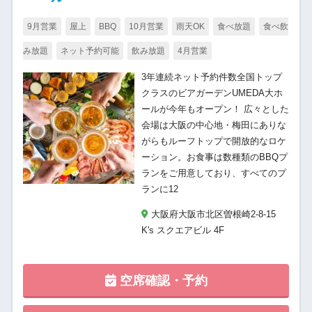
9月営業
屋上
BBQ
10月営業
雨天OK
食べ放題
食べ飲
み放題
ネット予約可能
飲み放題
4月営業
3年連続ネット予約件数全国トップ
クラスのビアガーデンUMEDA大ホ
ールが今年もオープン！ 広々とした
会場は大阪の中心地・梅田にありな
がらもルーフトップで開放的なロケ
ーション。お食事は数種類のBBQプ
ランをご用意しており、すべてのプ
ランに12
大阪府大阪市北区曽根崎2-8-15
K's スクエアビル 4F
空席確認・予約