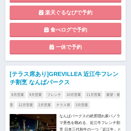
楽天ぐるなびで予約
食べログで予約
一休で予約
[テラス席あり]GREVILLEA 近江牛フレン
チ割烹 なんばパークス
8月営業
9月営業
フレンチ
10月営業
11月営業
展望・夜
景
12月営業
2月営業
テラス席
3月営業
なんばパークスの絶景隠れ家パノラ
マ景色を眺める、近江牛フレンチ割
烹 日本三代和牛の一つ「近江牛」と