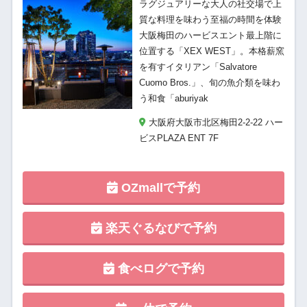
ラグジュアリーな大人の社交場で上
質な料理を味わう至福の時間を体験
大阪梅田のハービスエント最上階に
位置する「XEX WEST」。本格薪窯
を有すイタリアン「Salvatore
Cuomo Bros.」、旬の魚介類を味わ
う和食「aburiyak
大阪府大阪市北区梅田2-2-22 ハー
ビスPLAZA ENT 7F
OZmallで予約
楽天ぐるなびで予約
食べログで予約