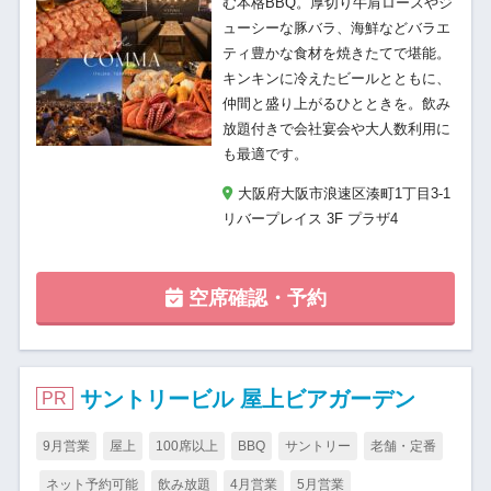
む本格BBQ。厚切り牛肩ロースやジ
ューシーな豚バラ、海鮮などバラエ
ティ豊かな食材を焼きたてで堪能。
キンキンに冷えたビールとともに、
仲間と盛り上がるひとときを。飲み
放題付きで会社宴会や大人数利用に
も最適です。
大阪府大阪市浪速区湊町1丁目3-1
リバープレイス 3F プラザ4
空席確認・予約
サントリービル 屋上ビアガーデン
PR
9月営業
屋上
100席以上
BBQ
サントリー
老舗・定番
ネット予約可能
飲み放題
4月営業
5月営業