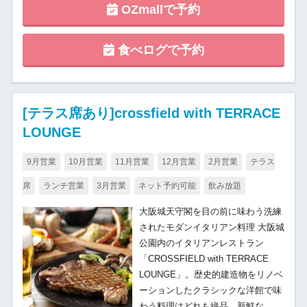
OZmallで予約
食べログで予約
[テラス席あり]crossfield with TERRACE
LOUNGE
9月営業
10月営業
11月営業
12月営業
2月営業
テラス
席
ランチ営業
3月営業
ネット予約可能
飲み放題
大阪城天守閣を目の前に味わう洗練
されたモダンイタリアン料理 大阪城
公園内のイタリアンレストラン
「CROSSFIELD with TERRACE
LOUNGE」。歴史的建造物をリノベ
ーションしたクラシックな洋館で味
わう料理はどれも絶品。新鮮な