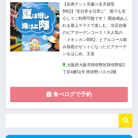
【全席テント完備☆全天候型
BBQ】“非日常を日常に” 雨でも安
心してご利用可能です！ 開放感あふ
れる屋上テラスで楽しむ、当店自慢
のビアガーデンコース！大人気の
「メキシカンBBQ」とアルコール飲
み放題がセットになったビアガーデ
ンをはじめ、王道
大阪府大阪市阿倍野区阿倍野筋2
丁目4番51号 阿倍野パスカ2階
食べログで予約