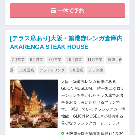
一休で予約
[テラス席あり]大阪・築港赤レンガ倉庫内
AKARENGA STEAK HOUSE
7月営業
9月営業
8月営業
10月営業
11月営業
展望・夜
景
12月営業
ソフトドリンク
2月営業
テラス席
大阪・築港赤レンガ倉庫にある
GLION MUSEUM。 唯一無二なロケ
ーションを生かしたテラス席でお食
事をお楽しみいただけるプランで
す。 併設しているクラシックカー博
物館 GLION MUSEUMが所有する
希少なクラシックカーと、テラス
大阪府大阪市港区海岸通り2-6-39