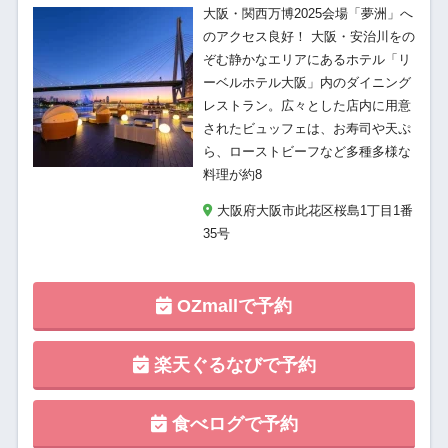
大阪・関西万博2025会場「夢洲」へ
のアクセス良好！ 大阪・安治川をの
ぞむ静かなエリアにあるホテル「リ
ーベルホテル大阪」内のダイニング
レストラン。広々とした店内に用意
されたビュッフェは、お寿司や天ぷ
ら、ローストビーフなど多種多様な
料理が約8
大阪府大阪市此花区桜島1丁目1番
35号
OZmallで予約
楽天ぐるなびで予約
食べログで予約