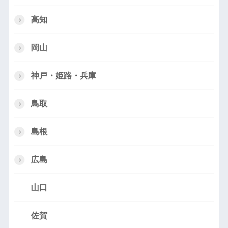
高知
岡山
神戸・姫路・兵庫
鳥取
島根
広島
山口
佐賀