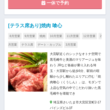
一休で予約
[テラス席あり]焼肉 喰心
8月営業
9月営業
焼肉
10月営業
11月営業
12月営業
2
月営業
テラス席
デート・カップル
3月営業
大宮駅近くのシックなオトナ空間で
黒毛雌牛と美酒のマリアージュを味
わう JRなど各線が乗り入れる埼
玉・大宮駅から徒歩6分、駅前の喧
騒から少し離れたエリアに佇む「焼
肉喰心（くうしん）」は、モダンで
上品な空気の中でこだわり抜いた黒
毛雌牛を堪能でき
埼玉県さいたま市大宮区宮町2-17
パインズビル1F