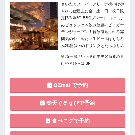
さいたまスーパーアリーナ横のけや
きひろば屋上に金・土・日・祝日限
定[7/3-8/30] BBQプレート＋おつま
みビュッフェ＆飲み放題のビアガー
デンがオープン！解放感あふれる雰
囲気の中、冷たい生ビールはもちろ
ん20種以上のドリンクとたっぷりの
埼玉県さいたま市中央区新都心10
けやきひろば 3F
OZmallで予約
楽天ぐるなびで予約
食べログで予約