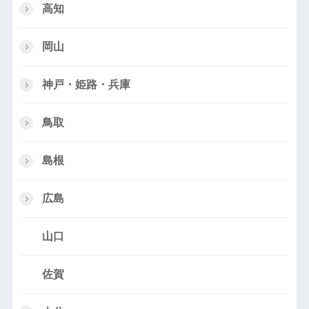
高知
岡山
神戸・姫路・兵庫
鳥取
島根
広島
山口
佐賀