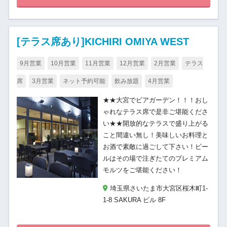
[テラス席あり]KICHIRI OMIYA WEST
9月営業
10月営業
11月営業
12月営業
2月営業
テラス
席
3月営業
ネット予約可能
飲み放題
4月営業
★★大宮でビアガーデン！！！おし
ゃれなテラス席で是非ご堪能くださ
い★★開放的なテラスで盛り上がる
こと間違い無し！美味しいお料理と
お酒で素敵に過ごして下さい！ビー
ルはその場で注ぎたてのプレミアム
モルツをご堪能ください！
埼玉県さいたま市大宮区桜木町1-
1-8 SAKURA ビル 8F