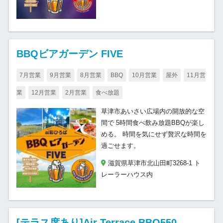
BBQビアガーデン FIVE
7月営業
9月営業
8月営業
BBQ
10月営業
屋外
11月営
業
12月営業
2月営業
食べ放題
草津市あいさい広場内の開放的な空
間で 5時間食べ飲み放題BBQが楽し
める。 時間を気にせず贅沢な時間を
過ごせます。
滋賀県草津市北山田町3268-1 ト
レーラーハウス内
[テラス席あり]Air Terrace BBQ550