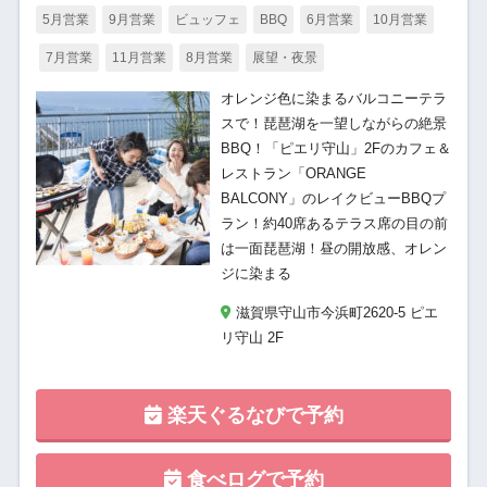
5月営業
9月営業
ビュッフェ
BBQ
6月営業
10月営業
7月営業
11月営業
8月営業
展望・夜景
オレンジ色に染まるバルコニーテラ
スで！琵琶湖を一望しながらの絶景
BBQ！「ピエリ守山」2Fのカフェ＆
レストラン「ORANGE
BALCONY」のレイクビューBBQプ
ラン！約40席あるテラス席の目の前
は一面琵琶湖！昼の開放感、オレン
ジに染まる
滋賀県守山市今浜町2620-5 ピエ
リ守山 2F
楽天ぐるなびで予約
食べログで予約