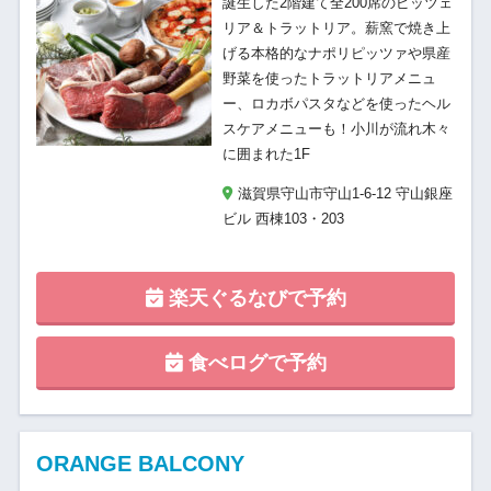
誕生した2階建て全200席のピッツェ
リア＆トラットリア。薪窯で焼き上
げる本格的なナポリピッツァや県産
野菜を使ったトラットリアメニュ
ー、ロカボパスタなどを使ったヘル
スケアメニューも！小川が流れ木々
に囲まれた1F
滋賀県守山市守山1-6-12 守山銀座
ビル 西棟103・203
楽天ぐるなびで予約
食べログで予約
ORANGE BALCONY