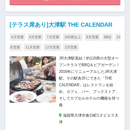
[テラス席あり]大津駅 THE CALENDAR
6月営業
9月営業
7月営業
100席以上
8月営業
BBQ
10
月営業
11月営業
12月営業
2月営業
JR大津駅直結！約110席の大型オー
プンテラスでBBQ＆ビアガーデン！
2016年にリニューアルしたJR大津
駅。その駅舎2Fにできた「THE
CALENDAR」はレストランを始
め、カフェ、バー、ブックストア、
そしてカプセルホテルの機能を持つ
複
滋賀県大津市春日町1-3 ビエラ大
津