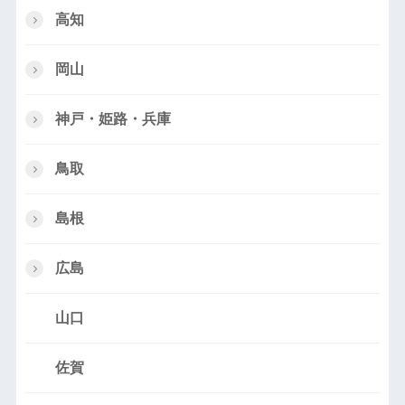
高知
岡山
神戸・姫路・兵庫
鳥取
島根
広島
山口
佐賀