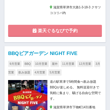
滋賀県草津市大路1-3-18-3 クサツ
ココリバ内
楽天ぐるなびで予約
BBQビアガーデン NIGHT FIVE
9月営業
BBQ
10月営業
屋外
11月営業
12月営業
3月
営業
飲み放題
4月営業
5月営業
道の駅草津で5時間食べ飲み放題
BBQが楽しめる。 無料送迎付きで
気軽に集まり、騒げる自由な空間で
す。
滋賀県草津市下物町1431番地