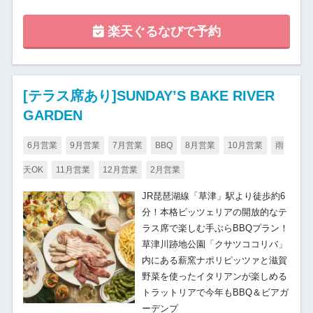
楽天ぐるなびで予約
[テラス席あり]SUNDAY’S BAKE RIVER
GARDEN
6月営業
9月営業
7月営業
BBQ
8月営業
10月営業
雨
天OK
11月営業
12月営業
2月営業
JR琵琶湖線「草津」駅より徒歩約6
分！本格ピッツェリアの開放的なテ
ラス席で楽しむ手ぶらBBQプラン！
草津川跡地公園「クサツココリバ」
内にある薪窯ナポリピッツァと滋賀
野菜を使ったイタリアンが楽しめる
トラットリアで今年もBBQ＆ビアガ
ーデンプ