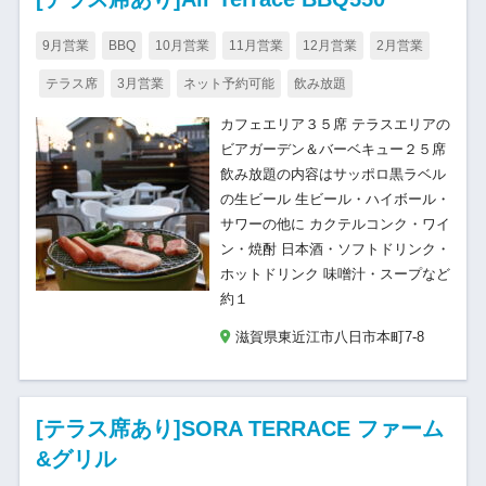
9月営業
BBQ
10月営業
11月営業
12月営業
2月営業
テラス席
3月営業
ネット予約可能
飲み放題
カフェエリア３５席 テラスエリアの
ビアガーデン＆バーベキュー２５席
飲み放題の内容はサッポロ黒ラベル
の生ビール 生ビール・ハイボール・
サワーの他に カクテルコンク・ワイ
ン・焼酎 日本酒・ソフトドリンク・
ホットドリンク 味噌汁・スープなど
約１
滋賀県東近江市八日市本町7-8
[テラス席あり]SORA TERRACE ファーム
&グリル