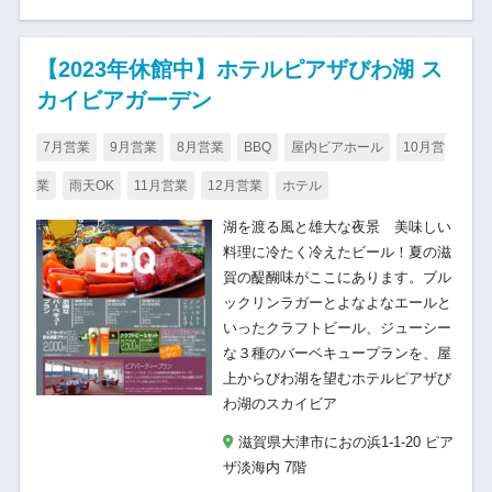
【2023年休館中】ホテルピアザびわ湖 ス
カイビアガーデン
7月営業
9月営業
8月営業
BBQ
屋内ビアホール
10月営
業
雨天OK
11月営業
12月営業
ホテル
湖を渡る風と雄大な夜景 美味しい
料理に冷たく冷えたビール！夏の滋
賀の醍醐味がここにあります。ブル
ックリンラガーとよなよなエールと
いったクラフトビール、ジューシー
な３種のバーベキュープランを、屋
上からびわ湖を望むホテルピアザび
わ湖のスカイビア
滋賀県大津市におの浜1-1-20 ピア
ザ淡海内 7階