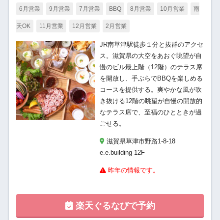
6月営業
9月営業
7月営業
BBQ
8月営業
10月営業
雨
天OK
11月営業
12月営業
2月営業
JR南草津駅徒歩１分と抜群のアクセ
ス。滋賀県の大空をあおぐ眺望が自
慢のビル最上階（12階）のテラス席
を開放し、手ぶらでBBQを楽しめる
コースを提供する。爽やかな風が吹
き抜ける12階の眺望が自慢の開放的
なテラス席で、至福のひとときが過
ごせる。
滋賀県草津市野路1-8-18
e.e.building 12F
昨年の情報です。
楽天ぐるなびで予約