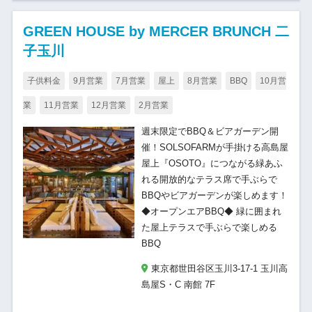
GREEN HOUSE by MERCER BRUNCH 二
子玉川
子供料金
9月営業
7月営業
屋上
8月営業
BBQ
10月営
業
11月営業
12月営業
2月営業
週末限定でBBQ＆ビアガーデン開
催！SOLSOFARMが手掛ける高島屋
屋上『OSOTO』につながる緑あふ
れる開放的なテラス席で手ぶらで
BBQやビアガーデンが楽しめます！
◆オープンエアBBQ◆ 緑に囲まれ
た屋上テラスで手ぶらで楽しめる
BBQ
東京都世田谷区玉川3-17-1 玉川高
島屋S・C 南館 7F