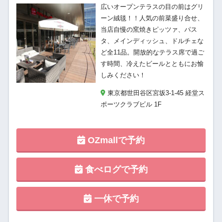
広いオープンテラスの目の前はグリ
ーン絨毯！！人気の前菜盛り合せ、
当店自慢の窯焼きピッツァ、パス
タ、メインディッシュ、ドルチェな
ど全11品。開放的なテラス席で過ご
す時間、冷えたビールとともにお愉
しみください！
東京都世田谷区宮坂3-1-45 経堂ス
ポーツクラブビル 1F
OZmallで予約
食べログで予約
一休で予約