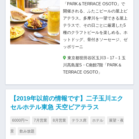
「PARK＆TERRACE OSOTO」で
開催される、ふたこビールの屋上ビ
アテラス。多摩川を一望できる屋上
テラスで、その日ごとに厳選した5
種のクラフトビールを楽しめる。ホ
ットドッグ、骨付きソーセージ、ゼ
ッポリーニ
東京都世田谷区玉川3－17－1 玉
川髙島屋S・C南館7階「PARK＆
TERRACE OSOTO」
【2019年以前の情報です】二子玉川エク
セルホテル東急 天空ビアテラス
6000円〜
7月営業
8月営業
テラス席
ホテル
展望・夜
景
飲み放題