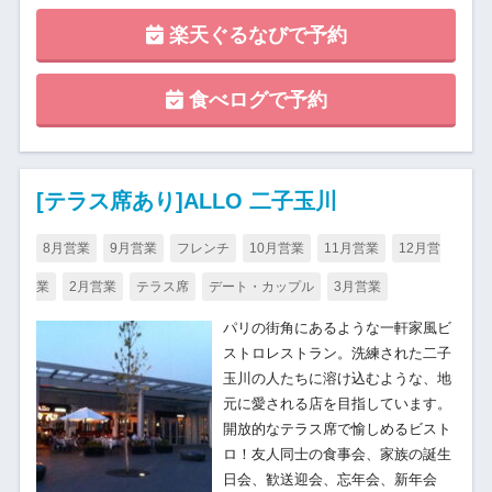
楽天ぐるなびで予約
食べログで予約
[テラス席あり]ALLO 二子玉川
8月営業
9月営業
フレンチ
10月営業
11月営業
12月営
業
2月営業
テラス席
デート・カップル
3月営業
パリの街角にあるような一軒家風ビ
ストロレストラン。洗練された二子
玉川の人たちに溶け込むような、地
元に愛される店を目指しています。
開放的なテラス席で愉しめるビスト
ロ！友人同士の食事会、家族の誕生
日会、歓送迎会、忘年会、新年会