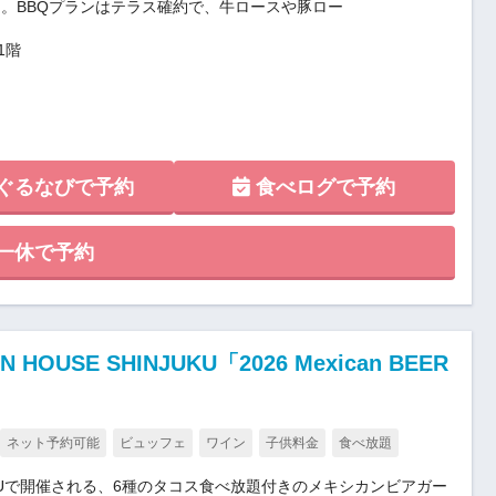
。BBQプランはテラス確約で、牛ロースや豚ロー
1階
ぐるなびで予約
食べログで予約
一休で予約
USE SHINJUKU「2026 Mexican BEER
ネット予約可能
ビュッフェ
ワイン
子供料金
食べ放題
INJUKUで開催される、6種のタコス食べ放題付きのメキシカンビアガー