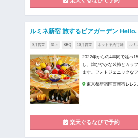
楽天ぐるなびで予約
ルミネ新宿 旅するビアガーデン Hello.
9月営業
屋上
BBQ
10月営業
ネット予約可能
ルミ
2022年からの4年間で延
し、煌びやかな装飾とカラ
ます。フォトジェニックなフ
東京都新宿区西新宿1-1-5
楽天ぐるなびで予約