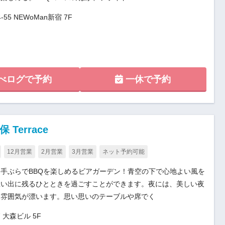
5 NEWoMan新宿 7F
べログで予約
一休で予約
Terrace
12月営業
2月営業
3月営業
ネット予約可能
手ぶらでBBQを楽しめるビアガーデン！青空の下で心地よい風を
思い出に残るひとときを過ごすことができます。夜には、美しい夜
な雰囲気が漂います。思い思いのテーブルや席でく
 大森ビル 5F