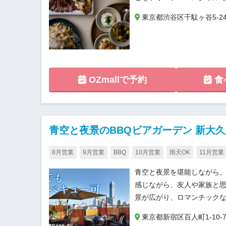
東京都渋谷区千駄ヶ谷5-24-5
OZmallで予約
食
青空と夜景のBBQビアガーデン 新大久保 
8月営業
9月営業
BBQ
10月営業
雨天OK
11月営業
青空と夜景を堪能しながら、
感じながら、友人や家族と
景が広がり、ロマンチック
東京都新宿区百人町1-10-7