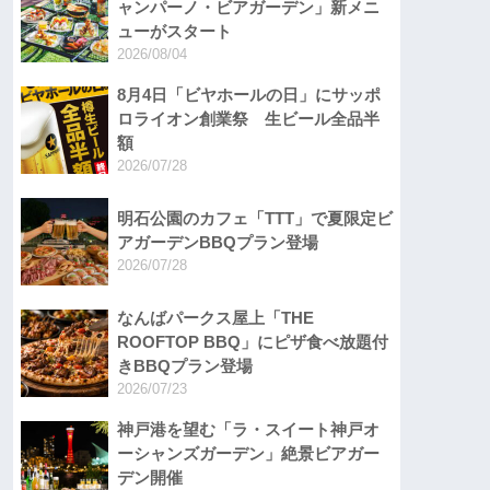
ャンパーノ・ビアガーデン」新メニ
ューがスタート
2026/08/04
8月4日「ビヤホールの日」にサッポ
ロライオン創業祭 生ビール全品半
額
2026/07/28
明石公園のカフェ「TTT」で夏限定ビ
アガーデンBBQプラン登場
2026/07/28
なんばパークス屋上「THE
ROOFTOP BBQ」にピザ食べ放題付
きBBQプラン登場
2026/07/23
神戸港を望む「ラ・スイート神戸オ
ーシャンズガーデン」絶景ビアガー
デン開催