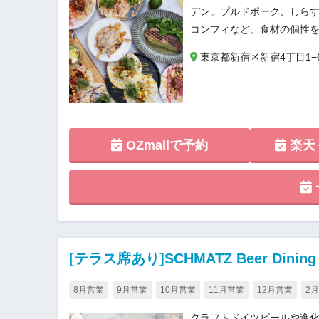
デン。プルドポーク、しら
コンフィなど、食材の個性
東京都新宿区新宿4丁目1−6 
OZmallで予約
楽天
[テラス席あり]SCHMATZ Beer Dini
8月営業
9月営業
10月営業
11月営業
12月営業
2
クラフトドイツビールや進化