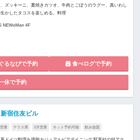
す、ズッキーニ、藁焼きカツオ、牛肉とごぼうのラグー、真いわし
を生かしたタコスを楽しめる。料理
NEWoMan 4F
ぐるなびで予約
食べログで予約
一休で予約
ng 新宿住友ビル
月営業
テラス席
3月営業
ネット予約可能
飲み放題
系ドイツ料理を堪能カジュアルビアダイニング 駅直結の好アク