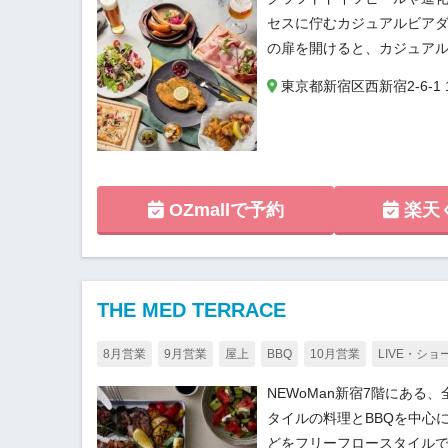
セスに佇むカジュアルビアダイニ
の扉を開けると、カジュア
東京都新宿区西新宿2-6-1 
OZmallで予約
楽天
THE MED TERRACE
8月営業
9月営業
屋上
BBQ
10月営業
LIVE・ショ
NEWoMan新宿7階にあ
タイルの料理とBBQを中心
どをフリーフロースタイルで