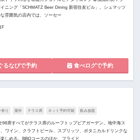
ング「SCHMATZ Beer Dining 新宿住友ビル」。シュマッツ
ルな雰囲気の店内では、ソーセー
1F
ぐるなびで予約
食べログで予約
ー有り
屋外
テラス席
ネット予約可能
飲み放題
る、全98席すべてがテラス席のルーフトップビアガーデン。地中海ス
に、ワイン、クラフトビール、スプリッツ、ボタニカルドリンクな
楽しめる。BBQコースのほか、フライド