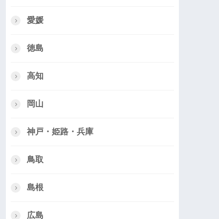
愛媛
徳島
高知
岡山
神戸・姫路・兵庫
鳥取
島根
広島