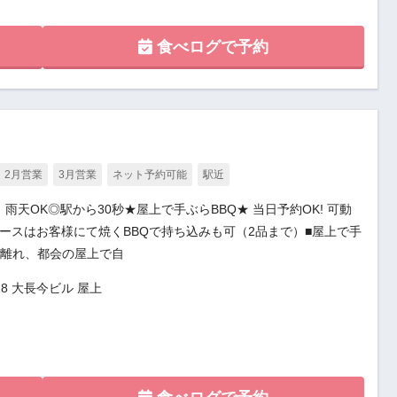
食べログで予約
2月営業
3月営業
ネット予約可能
駅近
】雨天OK◎駅から30秒★屋上で手ぶらBBQ★ 当日予約OK! 可動
コースはお客様にて焼くBBQで持ち込みも可（2品まで）■屋上で手
ら離れ、都会の屋上で自
28 大長今ビル 屋上