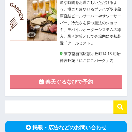
適な時間をお過ごしいただけるよ
う、樽ごと冷やせるプレハブ型冷蔵
庫直結ビールサーバーやサワーサー
バー、冷たさを保つ魔法のジョッ
キ、モバイルオーダーシステムの導
入、暑さ対策として会場内に冷却装
置「クールミストLi
東京都新宿区霞ヶ丘町14-13 明治
神宮外苑「にこにこパーク」内
楽天ぐるなびで予約
掲載・広告などのお問い合わせ