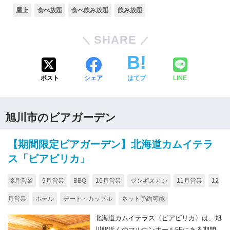
屋上
食べ放題
食べ飲み放題
飲み放題
SHARE
ポスト
シェア
はてブ
LINE
旭川市のビアガーデン
【期間限定ビアガーデン】北海道カムイテラ
ス「ビアピリカ」
8月営業
9月営業
BBQ
10月営業
ジンギスカン
11月営業
12
月営業
ホテル
デート・カップル
ネット予約可能
北海道カムイテラス〈ビアピリカ〉は、旭
川駅近くのマルウンホール5Fにある期間