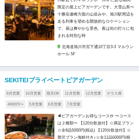
限定の屋上ビアガーデンです。大雪山系〜
十勝岳連峰方面の山並みや、旭川駅周辺を
走る列車を望める開放的なロケーション
で、昼は爽やかな景色、夜は街の灯りに包
まれる特別な時
北海道旭川市宮下通10丁目3-3 マルウン
ホール 5F
SEKITEIプライベートビアガーデン
9月営業
10月営業
雨天OK
11月営業
12月営業
テラス席
4000円〜
5月営業
6月営業
7月営業
🥩ビアガーデンお得なコース🍺 〜コース
は２種類〜 【120分飲放付】☆満足プラン
☆全8品5000円(税込) 【120分飲放付】☆
贅沢プラン海鮮付き♪☆全11品6000円(税