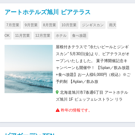
アートホテルズ旭川 ビアテラス
7月営業
9月営業
8月営業
10月営業
ジンギスカン
雨天
OK
11月営業
12月営業
ホテル
食べ放題
屋根付きテラスで “冷たいビールとジンギ
スカン” 5月30日(金)より、ビアテラスがオ
ープンいたしました。 菓子博開催記念キ
ャンペーンも開催中！ 【Splan／飲み放題
+食べ放題】お一人様6,000円（税込）※ご
予約制 【Aplan／飲み放
北海道旭川市7条通6丁目 アートホテル
ズ旭川 1F ビュッフェレストラン リラ
昨年の情報です。