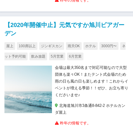
昨年の情報です。
【2020年開催中止】元気ですか旭川ビアガー
デン
屋上
100席以上
ジンギスカン
雨天OK
ホテル
3000円〜
ネ
ット予約可能
飲み放題
5月営業
6月営業
会場は最大350名まで対応可能なので大型
団体も楽々OK！またテント式会場のため
雨の日も風の日も楽しめます！これからイ
ベントが増える季節！！ぜひ、お立ち寄り
くださいませ♪
北海道旭川市3条通8-842-2 ホテルカン
ダ屋上
昨年の情報です。