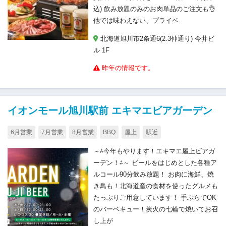
込) 飲み放題のみのお肉単品のご注文も👌
他では味わえない、プライベ
北海道旭川市2条通6(2.3仲通り) 今井ビ
ル 1F
昨年の情報です。
イオンモール旭川駅前 エキマエビアガーデン
6月営業
7月営業
8月営業
BBQ
屋上
駅近
～⁂今年もやります！エキマエ屋上ビアガ
ーデン！⁂～ ビールをはじめとした各種ア
ルコール90分飲み放題！ お肉に海鮮、焼
き鳥も！北海道産の食材を使ったグルメも
たっぷりご用意しています！ 手ぶらでOK
のバーベキュー！炭火の七輪で焼いてお召
し上が