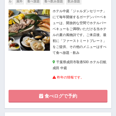
ル
屋外
食べ放題
食べ飲み放題
飲み放題
ホテル中庭「ジャルダンセリーナ」
にて毎年開催するガーデンバーベキ
ューは、開放的な空間でホテルバー
ベキューをご満喫いただける当ホテ
ルの夏の風物詩です。ご来店後、最
初に「ファーストミートプレート」
をご提供、その他のメニューはすべ
て食べ放題・飲み
千葉県成田市取香500 ホテル日航
成田 中庭
昨年の情報です。
食べログで予約