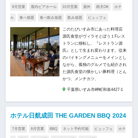
9月営業
屋内ビアホール
10月営業
屋外
雨天OK
ホテ
ル
食べ放題
食べ飲み放題
飲み放題
ビュッフェ
このたびいすみ市にあった料理店
源氏食堂がヴィラそとぼう１Fレス
トランに移転し、『レストラン源
氏』として生まれ変わります。従来
のバイキングメニューをメインとし
ながら、孤独のグルメでも紹介され
た源氏食堂の懐かしい豚料理（とん
かつ、メンチカツ、
千葉県いすみ市岬町和泉4427-1
ホテル日航成田 THE GARDEN BBQ 2024
7月営業
8月営業
BBQ
ネット予約可能
ビュッフェ
ホテ