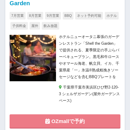
Garden
7月営業
8月営業
9月営業
BBQ
ネット予約可能
ホテル
子供料金
屋外
飲み放題
ホテルニューオータニ幕張のガーデ
ンレストラン「Shell the Garden」
で提供される、夏季限定の手ぶらバ
ーベキュープラン。黒毛和牛ロース
やオマール海老、帆立貝、イカ、千
葉県産「一」氷温®熟成粗挽きソー
セージなどを含むBBQプレートを
千葉県千葉市美浜区ひび野2-120-
3 シェルザガーデン(屋外ガーデンス
ペース)
OZmallで予約