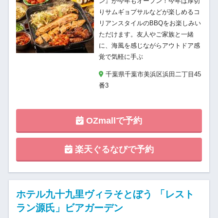
ン』が今年もオープン！今年は厚切
りサムギョプサルなどが楽しめるコ
リアンスタイルのBBQをお楽しみい
ただけます。友人やご家族と一緒
に、海風を感じながらアウトドア感
覚で気軽に手ぶ
千葉県千葉市美浜区浜田二丁目45
番3
OZmallで予約
楽天ぐるなびで予約
ホテル九十九里ヴィラそとぼう 「レスト
ラン源氏」ビアガーデン