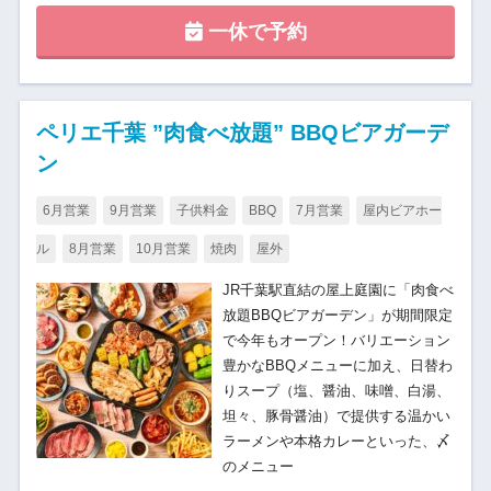
一休で予約
ペリエ千葉 ”肉食べ放題” BBQビアガーデ
ン
6月営業
9月営業
子供料金
BBQ
7月営業
屋内ビアホー
ル
8月営業
10月営業
焼肉
屋外
JR千葉駅直結の屋上庭園に「肉食べ
放題BBQビアガーデン」が期間限定
で今年もオープン！バリエーション
豊かなBBQメニューに加え、日替わ
りスープ（塩、醤油、味噌、白湯、
坦々、豚骨醤油）で提供する温かい
ラーメンや本格カレーといった、〆
のメニュー