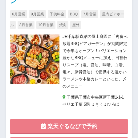
ン
6月営業
9月営業
子供料金
BBQ
7月営業
屋内ビアホー
ル
8月営業
10月営業
焼肉
屋外
JR千葉駅直結の屋上庭園に「肉食べ
放題BBQビアガーデン」が期間限定
で今年もオープン！バリエーション
豊かなBBQメニューに加え、日替わ
りスープ（塩、醤油、味噌、白湯、
坦々、豚骨醤油）で提供する温かい
ラーメンや本格カレーといった、〆
のメニュー
千葉県千葉市中央区新千葉1-1-1
ペリエ千葉 5階 えきうえひろば
楽天ぐるなびで予約