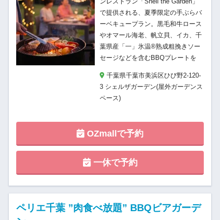
ンレストラン「Shell the Garden」
で提供される、夏季限定の手ぶらバ
ーベキュープラン。黒毛和牛ロース
やオマール海老、帆立貝、イカ、千
葉県産「一」氷温®熟成粗挽きソー
セージなどを含むBBQプレートを
千葉県千葉市美浜区ひび野2-120-
3 シェルザガーデン(屋外ガーデンス
ペース)
OZmallで予約
一休で予約
ペリエ千葉 ”肉食べ放題” BBQビアガーデ