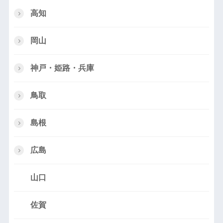
高知
岡山
神戸・姫路・兵庫
鳥取
島根
広島
山口
佐賀