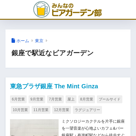
ホーム
東京
銀座で駅近なビアガーデン
東急プラザ銀座 The Mint Ginza
6月営業
9月営業
7月営業
屋上
8月営業
プールサイド
10月営業
11月営業
12月営業
ラグジュアリー
ミクソロジーカクテルを片手に銀座
を一望音楽が心地よいカフェ&バー
銀座駅・有楽町駅などから徒歩すぐ