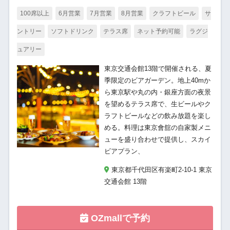
100席以上
6月営業
7月営業
8月営業
クラフトビール
サ
ントリー
ソフトドリンク
テラス席
ネット予約可能
ラグジ
ュアリー
東京交通会館13階で開催される、夏
季限定のビアガーデン。地上40mか
ら東京駅や丸の内・銀座方面の夜景
を望めるテラス席で、生ビールやク
ラフトビールなどの飲み放題を楽し
める。料理は東京會舘の自家製メニ
ューを盛り合わせで提供し、スカイ
ビアプラン、
東京都千代田区有楽町2-10-1 東京
交通会館 13階
OZmallで予約