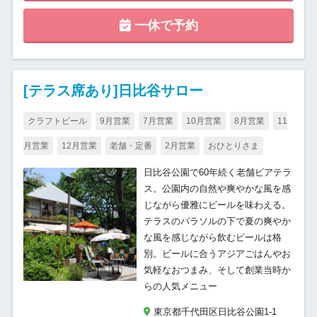
一休で予約
[テラス席あり]日比谷サロー
クラフトビール
9月営業
7月営業
10月営業
8月営業
11
月営業
12月営業
老舗・定番
2月営業
おひとりさま
日比谷公園で60年続く老舗ビアテラ
ス。公園内の自然や爽やかな風を感
じながら優雅にビールを味わえる。
テラスのパラソルの下で夏の爽やか
な風を感じながら飲むビールは格
別。ビールに合うアジアごはんやお
気軽なおつまみ、そして創業当時か
らの人気メニュー
東京都千代田区日比谷公園1-1