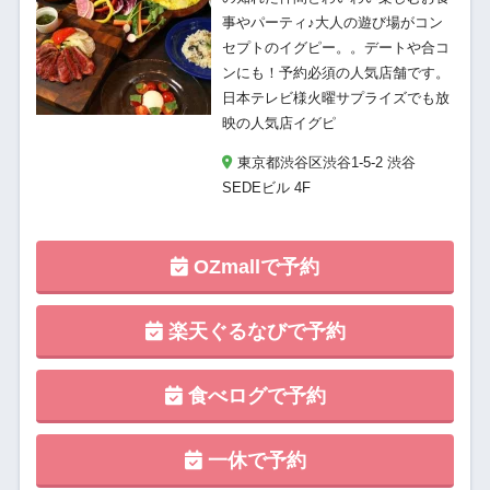
事やパーティ♪大人の遊び場がコン
セプトのイグピー。。デートや合コ
ンにも！予約必須の人気店舗です。
日本テレビ様火曜サプライズでも放
映の人気店イグピ
東京都渋谷区渋谷1-5-2 渋谷
SEDEビル 4F
OZmallで予約
楽天ぐるなびで予約
食べログで予約
一休で予約