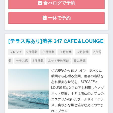
食べログで予約
一休で予約
[テラス席あり]渋谷 347 CAFE＆LOUNGE
フレンチ
9月営業
10月営業
11月営業
12月営業
2月営
業
テラス席
3月営業
ネット予約可能
飲み放題
◇渋谷駅から徒歩5分◇一歩入った
瞬間から心躍る空間。都会の喧騒を
忘れ優美な時間を。347CAFE＆
LOUNGEは２フロアを利用したメゾ
ネット空間。３Ｆは南仏のカフェの
エスプリが効いたプールサイドテラ
ス。爽やかな風と温かな光につつま
れてブラン