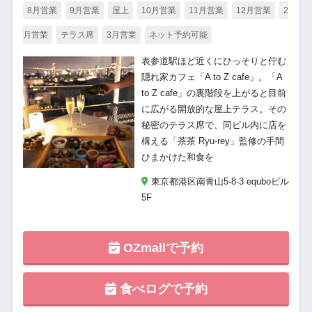
8月営業
9月営業
屋上
10月営業
11月営業
12月営業
2
月営業
テラス席
3月営業
ネット予約可能
表参道駅ほど近くにひっそりと佇む
隠れ家カフェ「A to Z cafe」。「A
to Z cafe」の裏階段を上がると目前
に広がる開放的な屋上テラス。その
秘密のテラス席で、同ビル内に店を
構える「茶茶 Ryu-rey」監修の手間
ひまかけた和食を
東京都港区南青山5-8-3 equboビル
5F
OZmallで予約
食べログで予約