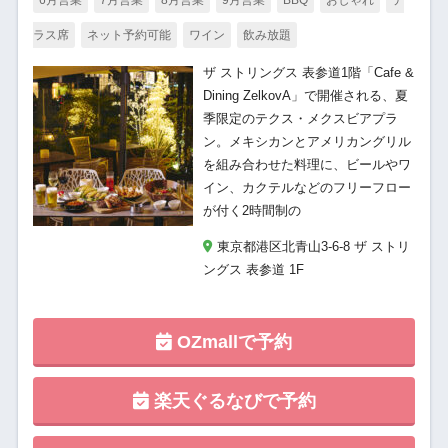
6月営業
7月営業
8月営業
9月営業
BBQ
おしゃれ
テ
ラス席
ネット予約可能
ワイン
飲み放題
ザ ストリングス 表参道1階「Cafe &
Dining ZelkovA」で開催される、夏
季限定のテクス・メクスビアプラ
ン。メキシカンとアメリカングリル
を組み合わせた料理に、ビールやワ
イン、カクテルなどのフリーフロー
が付く2時間制の
東京都港区北青山3-6-8 ザ ストリ
ングス 表参道 1F
OZmallで予約
楽天ぐるなびで予約