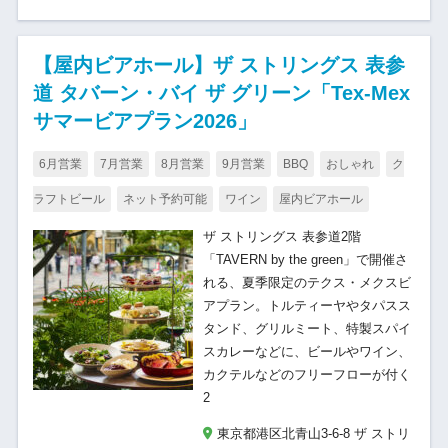
【屋内ビアホール】ザ ストリングス 表参
道 タバーン・バイ ザ グリーン「Tex-Mex
サマービアプラン2026」
6月営業
7月営業
8月営業
9月営業
BBQ
おしゃれ
ク
ラフトビール
ネット予約可能
ワイン
屋内ビアホール
ザ ストリングス 表参道2階
「TAVERN by the green」で開催さ
れる、夏季限定のテクス・メクスビ
アプラン。トルティーヤやタパスス
タンド、グリルミート、特製スパイ
スカレーなどに、ビールやワイン、
カクテルなどのフリーフローが付く
2
東京都港区北青山3-6-8 ザ ストリ