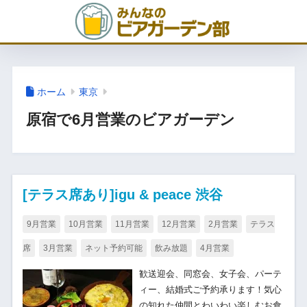
ホーム
東京
原宿で6月営業のビアガーデン
[テラス席あり]igu & peace 渋谷
9月営業
10月営業
11月営業
12月営業
2月営業
テラス
席
3月営業
ネット予約可能
飲み放題
4月営業
歓送迎会、同窓会、女子会、パーテ
ィー、結婚式ご予約承ります！気心
の知れた仲間とわいわい楽しむお食