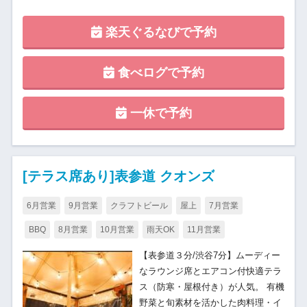
楽天ぐるなびで予約
食べログで予約
一休で予約
[テラス席あり]表参道 クオンズ
6月営業
9月営業
クラフトビール
屋上
7月営業
BBQ
8月営業
10月営業
雨天OK
11月営業
【表参道３分/渋谷7分】ムーディー
なラウンジ席とエアコン付快適テラ
ス（防寒・屋根付き）が人気。 有機
野菜と旬素材を活かした肉料理・イ