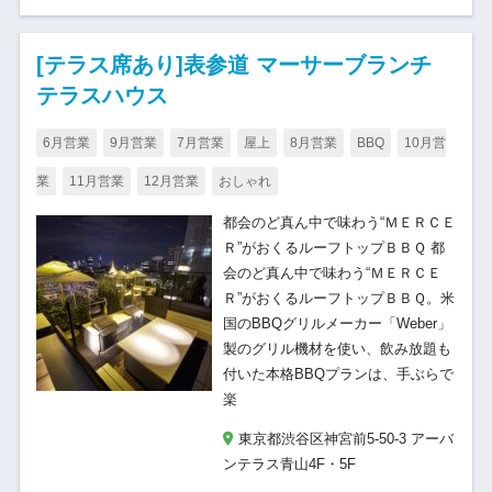
[テラス席あり]表参道 マーサーブランチ
テラスハウス
6月営業
9月営業
7月営業
屋上
8月営業
BBQ
10月営
業
11月営業
12月営業
おしゃれ
都会のど真ん中で味わう“ＭＥＲＣＥ
Ｒ”がおくるルーフトップＢＢＱ 都
会のど真ん中で味わう“ＭＥＲＣＥ
Ｒ”がおくるルーフトップＢＢＱ。米
国のBBQグリルメーカー「Weber」
製のグリル機材を使い、飲み放題も
付いた本格BBQプランは、手ぶらで
楽
東京都渋谷区神宮前5-50-3 アーバ
ンテラス青山4F・5F