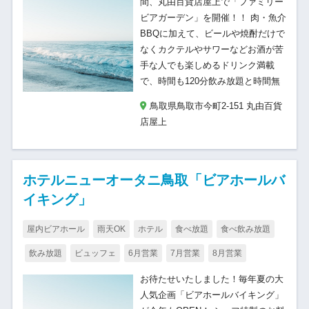
間、丸由百貨店屋上で「ファミリー
ビアガーデン」を開催！！ 肉・魚介
BBQに加えて、ビールや焼酎だけで
なくカクテルやサワーなどお酒が苦
手な人でも楽しめるドリンク満載
で、時間も120分飲み放題と時間無
鳥取県鳥取市今町2-151 丸由百貨
店屋上
ホテルニューオータニ鳥取「ビアホールバ
イキング」
屋内ビアホール
雨天OK
ホテル
食べ放題
食べ飲み放題
飲み放題
ビュッフェ
6月営業
7月営業
8月営業
お待たせいたしました！毎年夏の大
人気企画「ビアホールバイキング」