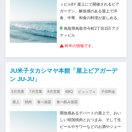
ィビル8Ｆ屋上にて開催されるビア
ガーデン。解放感のある屋上で洋
食、中華、和食の料理が楽しめる。
鳥取県鳥取市今町2丁目153 アク
ティビル
昨年の情報です。
JU米子タカシマヤ本館「屋上ビアガーデ
ン JU-JU」
6月営業
7月営業
8月営業
BBQ
ビュッフェ
子供料金
屋上
焼肉
食べ放題
食べ飲み放題
開放感あるデパートの屋上で、おい
しい韓国焼肉とおつまみ、そして生
ビールやサワーなどのお酒やジュー