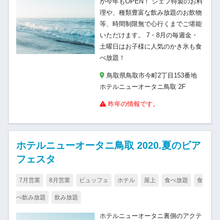
が今年もOPEN！ シェフ特製のお料
理や、種類豊富な飲み放題のお飲物
等、時間制限無で心行くまでご堪能
いただけます。 7・8月の毎週金・
土曜日はお子様に人気のかき氷も食
べ放題！
鳥取県鳥取市今町2丁目153番地
ホテルニューオータニ鳥取 2F
昨年の情報です。
ホテルニューオータニ鳥取 2020.夏のビア
フェスタ
7月営業
8月営業
ビュッフェ
ホテル
屋上
食べ放題
食
べ飲み放題
飲み放題
ホテルニューオータニ裏側のアクテ