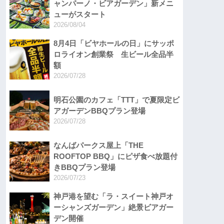
ャンパーノ・ビアガーデン」新メニ
ューがスタート
2026/08/04
8月4日「ビヤホールの日」にサッポ
ロライオン創業祭 生ビール全品半
額
2026/07/28
明石公園のカフェ「TTT」で夏限定ビ
アガーデンBBQプラン登場
2026/07/28
なんばパークス屋上「THE
ROOFTOP BBQ」にピザ食べ放題付
きBBQプラン登場
2026/07/23
神戸港を望む「ラ・スイート神戸オ
ーシャンズガーデン」絶景ビアガー
デン開催