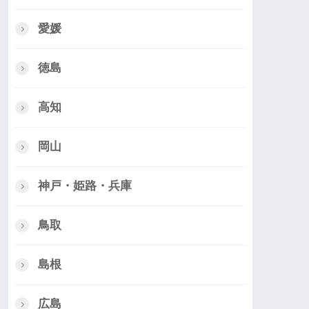
愛媛
徳島
高知
岡山
神戸・姫路・兵庫
鳥取
島根
広島