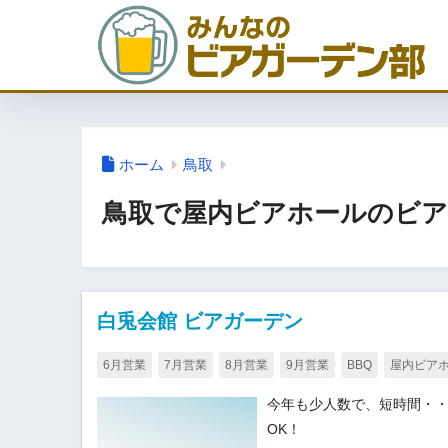
ホーム
鳥取
鳥取で屋内ビアホールのビ
白兎会館 ビアガーデン
6月営業
7月営業
8月営業
9月営業
BBQ
屋内ビア
今年も少人数で、短時間・
OK！