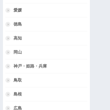
愛媛
徳島
高知
岡山
神戸・姫路・兵庫
鳥取
島根
広島