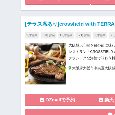
[テラス席あり]crossfield with TERR
9月営業
10月営業
11月営業
12月営業
2月営業
テ
大阪城天守閣を目の前に味わ
レストラン「CROSSFIELD
クラシックな洋館で味わう
大阪府大阪市中央区大阪城1-1 M
OZmallで予約
楽天