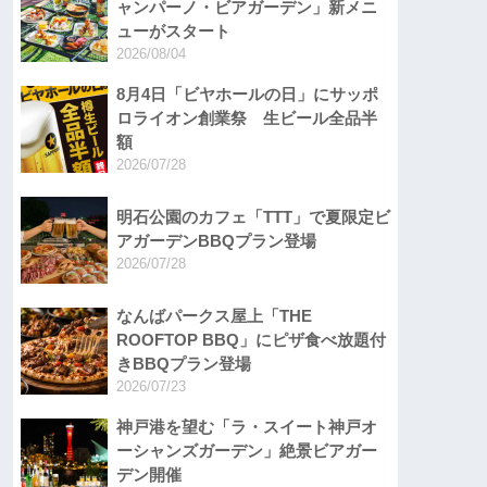
ャンパーノ・ビアガーデン」新メニ
ューがスタート
2026/08/04
8月4日「ビヤホールの日」にサッポ
ロライオン創業祭 生ビール全品半
額
2026/07/28
明石公園のカフェ「TTT」で夏限定ビ
アガーデンBBQプラン登場
2026/07/28
なんばパークス屋上「THE
ROOFTOP BBQ」にピザ食べ放題付
きBBQプラン登場
2026/07/23
神戸港を望む「ラ・スイート神戸オ
ーシャンズガーデン」絶景ビアガー
デン開催