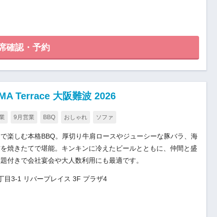
席確認・予約
Terrace 大阪難波 2026
業
9月営業
BBQ
おしゃれ
ソファ
で楽しむ本格BBQ。厚切り牛肩ロースやジューシーな豚バラ、海
材を焼きたてで堪能。キンキンに冷えたビールとともに、仲間と盛
放題付きで会社宴会や大人数利用にも最適です。
3-1 リバープレイス 3F プラザ4