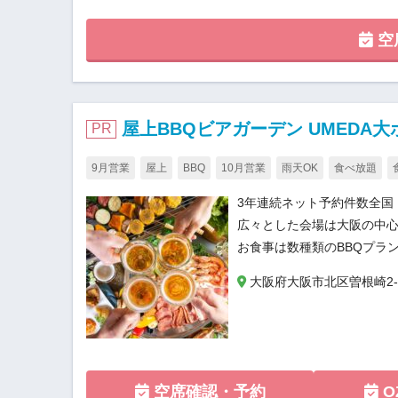
空
屋上BBQビアガーデン UMEDA大
PR
9月営業
屋上
BBQ
10月営業
雨天OK
食べ放題
3年連続ネット予約件数全国
広々とした会場は大阪の中
お食事は数種類のBBQプラ
大阪府大阪市北区曽根崎2-8-
空席確認・予約
O