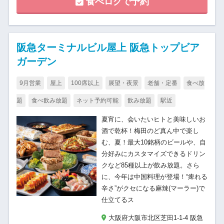
食べログで予約
阪急ターミナルビル屋上 阪急トップビア
ガーデン
9月営業
屋上
100席以上
展望・夜景
老舗・定番
食べ放
題
食べ飲み放題
ネット予約可能
飲み放題
駅近
夏宵に、会いたいヒトと美味しいお
酒で乾杯！梅田のど真ん中で楽し
む、夏！最大10銘柄のビールや、自
分好みにカスタマイズできるドリン
クなど85種以上が飲み放題。さら
に、今年は中国料理が登場！“痺れる
辛さ”がクセになる麻辣(マーラー)で
仕立てるス
大阪府大阪市北区芝田1-1-4 阪急