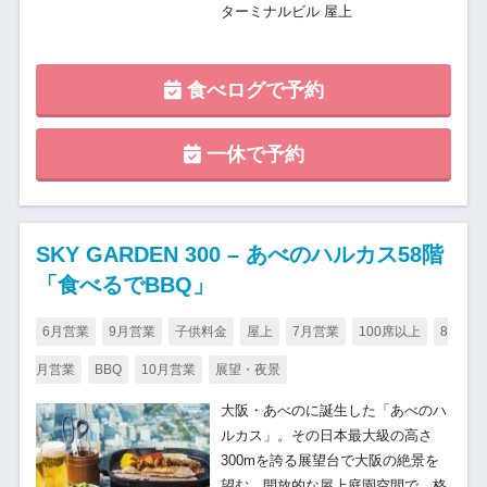
ターミナルビル 屋上
食べログで予約
一休で予約
SKY GARDEN 300 – あべのハルカス58階
「食べるでBBQ」
6月営業
9月営業
子供料金
屋上
7月営業
100席以上
8
月営業
BBQ
10月営業
展望・夜景
大阪・あべのに誕生した「あべのハ
ルカス」。その日本最大級の高さ
300mを誇る展望台で大阪の絶景を
望む、開放的な屋上庭園空間で、格