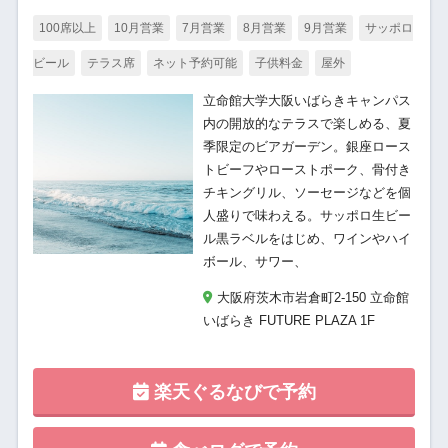
100席以上
10月営業
7月営業
8月営業
9月営業
サッポロ
ビール
テラス席
ネット予約可能
子供料金
屋外
立命館大学大阪いばらきキャンパス
内の開放的なテラスで楽しめる、夏
季限定のビアガーデン。銀座ロース
トビーフやローストポーク、骨付き
チキングリル、ソーセージなどを個
人盛りで味わえる。サッポロ生ビー
ル黒ラベルをはじめ、ワインやハイ
ボール、サワー、
大阪府茨木市岩倉町2-150 立命館
いばらき FUTURE PLAZA 1F
楽天ぐるなびで予約