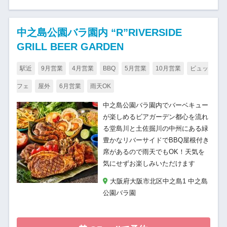
中之島公園バラ園内 “R”RIVERSIDE
GRILL BEER GARDEN
駅近
9月営業
4月営業
BBQ
5月営業
10月営業
ビュッ
フェ
屋外
6月営業
雨天OK
中之島公園バラ園内でバーベキュー
が楽しめるビアガーデン都心を流れ
る堂島川と土佐掘川の中州にある緑
豊かなリバーサイドでBBQ屋根付き
席があるので雨天でもOK！天気を
気にせずお楽しみいただけます
大阪府大阪市北区中之島1 中之島
公園バラ園