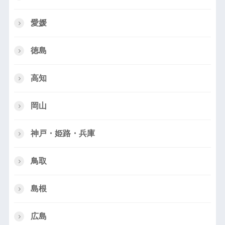
愛媛
徳島
高知
岡山
神戸・姫路・兵庫
鳥取
島根
広島