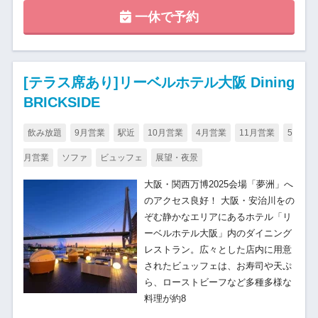
一休で予約
[テラス席あり]リーベルホテル大阪 Dining
BRICKSIDE
飲み放題
9月営業
駅近
10月営業
4月営業
11月営業
5
月営業
ソファ
ビュッフェ
展望・夜景
大阪・関西万博2025会場「夢洲」へ
のアクセス良好！ 大阪・安治川をの
ぞむ静かなエリアにあるホテル「リ
ーベルホテル大阪」内のダイニング
レストラン。広々とした店内に用意
されたビュッフェは、お寿司や天ぷ
ら、ローストビーフなど多種多様な
料理が約8