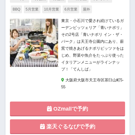
BBQ
5月営業
10月営業
6月営業
屋外
東京・小石川で愛され続けているガ
ーデンピッツェリア「青いナポリ」
その2号店「青いナポリ イン・ザ・
パーク」は天王寺公園内にあり、薪
窯で焼きあげるナポリピッツァをは
じめ、野菜や魚介をたっぷり使った
イタリアンメニューがラインナッ
プ！「てんしば」
大阪府大阪市天王寺区茶臼山町5-
55
OZmallで予約
楽天ぐるなびで予約