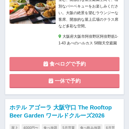
別なバーベキューをお楽しみくださ
い。大阪の絶景を望むラウンジーな
客席、開放的な屋上広場のテラス席
など多彩な空間。
大阪府大阪市阿倍野区阿倍野筋1-
1-43 あべのハルカス 58階天空庭園
食べログで予約
一休で予約
ホテル アゴーラ 大阪守口 The Rooftop
Beer Garden ワールドクルーズ2026
屋上
4000円〜
食べ放題
5月営業
食べ飲み放題
6月営