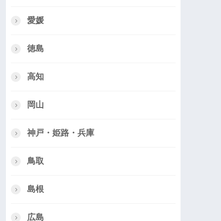
愛媛
徳島
高知
岡山
神戸・姫路・兵庫
鳥取
島根
広島