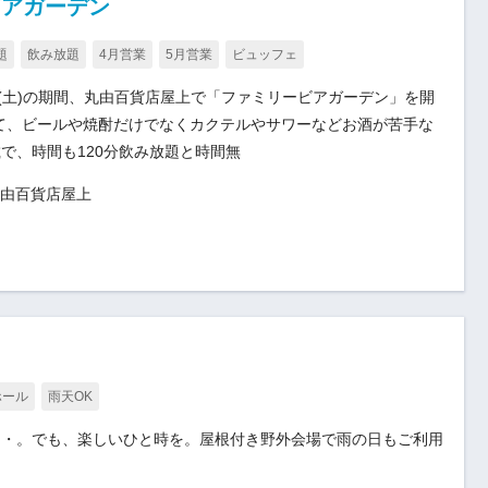
ビアガーデン
題
飲み放題
4月営業
5月営業
ビュッフェ
31日(土)の期間、丸由百貨店屋上で「ファミリービアガーデン」を開
えて、ビールや焼酎だけでなくカクテルやサワーなどお酒が苦手な
で、時間も120分飲み放題と時間無
丸由百貨店屋上
ホール
雨天OK
・・。でも、楽しいひと時を。屋根付き野外会場で雨の日もご利用