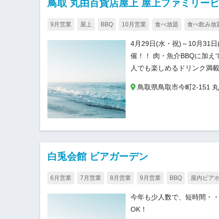
鳥取 丸由百貨店屋上 屋上ファミリー
9月営業
屋上
BBQ
10月営業
食べ放題
食べ飲み放
4月29日(水・祝)～10月
催！！ 肉・魚介BBQに加
人でも楽しめるドリンク満載
鳥取県鳥取市今町2-151 
白兎会館 ビアガーデン
6月営業
7月営業
8月営業
9月営業
BBQ
屋内ビア
今年も少人数で、短時間・
OK！