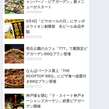
ャンパーノ・ビアガーデン」新メニ
ューがスタート
2026/08/04
8月4日「ビヤホールの日」にサッポ
ロライオン創業祭 生ビール全品半
額
2026/07/28
明石公園のカフェ「TTT」で夏限定ビ
アガーデンBBQプラン登場
2026/07/28
なんばパークス屋上「THE
ROOFTOP BBQ」にピザ食べ放題付
きBBQプラン登場
2026/07/23
神戸港を望む「ラ・スイート神戸オ
ーシャンズガーデン」絶景ビアガー
デン開催