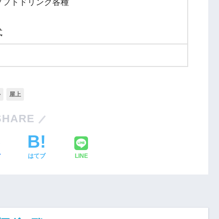
ソフトドリンク各種
式
ル
屋上
SHARE
ア
はてブ
LINE