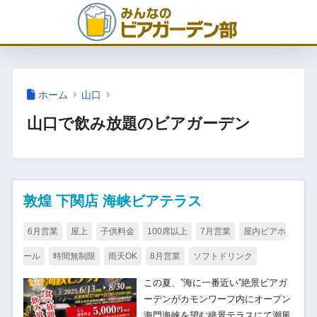
ホーム
山口
山口で飲み放題のビアガーデン
敦煌 下関店 海峡ビアテラス
6月営業
屋上
子供料金
100席以上
7月営業
屋内ビアホ
ール
時間無制限
雨天OK
8月営業
ソフトドリンク
この夏、”海に一番近い”絶景ビアガ
ーデンがカモンワーフ内にオープン
海門海峡を望む絶景テラスにて潮風