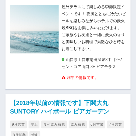
屋外テラスにて楽しめる季節限定イ
ベントです！ 夜風とともに冷たいビ
ールを楽しみながらホテルでの炭火
焼BBQをお楽しみいただけます。
ご家族やお友達と一緒に炭火の香り
と美味しいお料理で素敵なひと時を
お過ごし下さい。
山口県山口市湯田温泉3丁目2−7
セントコア山口 3F ビアテラス
昨年の情報です。
【2018年以前の情報です】下関大丸
SUNTORY ハイボール ビアガーデン
9月営業
屋上
食べ飲み放題
飲み放題
6月営業
7月営業
8月営業
焼肉