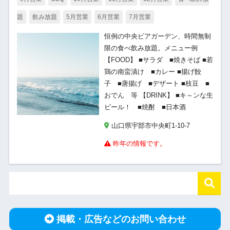
題
飲み放題
5月営業
6月営業
7月営業
恒例の中央ビアガーデン、時間無制
限の食べ飲み放題。メニュー例
【FOOD】 ■サラダ ■焼きそば ■若
鶏の南蛮漬け ■カレー ■揚げ餃
子 ■唐揚げ ■デザート ■枝豆 ■
おでん 等 【DRINK】 ■キ～ンな生
ビール！ ■焼酎 ■日本酒
山口県宇部市中央町1-10-7
昨年の情報です。
掲載・広告などのお問い合わせ