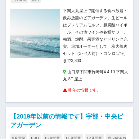
下関大丸屋上で開催する食べ放題・
飲み放題のビアガーデン。生ビール
はプレミアムモルツ、超炭酸ハイボ
ール、その他ワインや各種サワー、
梅酒、焼酎、果実酒などドリンク充
実。追加オーダーとして、炭火焼肉
セット（3～4人前）・コンロ1台付
きで3,800
山口県下関市竹崎町4-4-10 下関大
丸 8F 屋上
昨年の情報です。
【2019年以前の情報です】宇部・中央ビ
アガーデン
9月営業
BBQ
10月営業
11月営業
12月営業
食べ飲み放