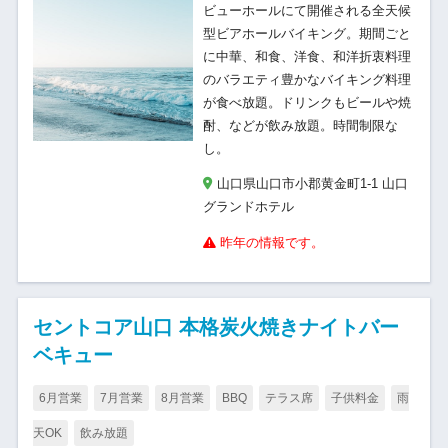
ビューホールにて開催される全天候
型ビアホールバイキング。期間ごと
に中華、和食、洋食、和洋折衷料理
のバラエティ豊かなバイキング料理
が食べ放題。ドリンクもビールや焼
酎、などが飲み放題。時間制限な
し。
山口県山口市小郡黄金町1-1 山口
グランドホテル
昨年の情報です。
セントコア山口 本格炭火焼きナイトバー
ベキュー
6月営業
7月営業
8月営業
BBQ
テラス席
子供料金
雨
天OK
飲み放題