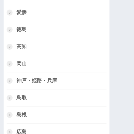
愛媛
徳島
高知
岡山
神戸・姫路・兵庫
鳥取
島根
広島