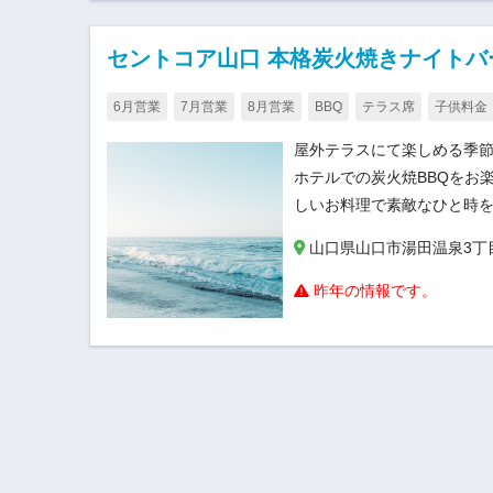
セントコア山口 本格炭火焼きナイトバ
6月営業
7月営業
8月営業
BBQ
テラス席
子供料金
屋外テラスにて楽しめる季節
ホテルでの炭火焼BBQをお
しいお料理で素敵なひと時
山口県山口市湯田温泉3丁目2
昨年の情報です。