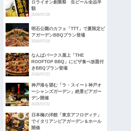
ロライオン創業祭 生ビール全品半
額
2026/07/28
明石公園のカフェ「TTT」で夏限定ビ
アガーデンBBQプラン登場
2026/07/28
なんばパークス屋上「THE
ROOFTOP BBQ」にピザ食べ放題付
きBBQプラン登場
2026/07/23
神戸港を望む「ラ・スイート神戸オ
ーシャンズガーデン」絶景ビアガー
デン開催
2026/07/22
日本橋の洋館「東京アフロディテ」
でイタリアンビアガーデン＆ホール
開催