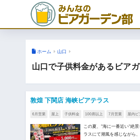
ホーム
山口
山口で子供料金があるビアガ
敦煌 下関店 海峡ビアテラス
6月営業
屋上
子供料金
100席以上
7月営業
屋内ビ
この夏、”海に一番近い”絶
ラスにて潮風を感じながら