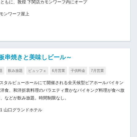
ともに、敦煌 下関店カモンワーフ内にオープ
カモンワーフ屋上
鉄板串焼きと美味しビール～
題
飲み放題
ビュッフェ
6月営業
子供料金
7月営業
リスタルビューホールにて開催される全天候型ビアホールバイキン
、洋食、和洋折衷料理のバラエティ豊かなバイキング料理が食べ放
酎、などが飲み放題。時間制限なし。
1 山口グランドホテル